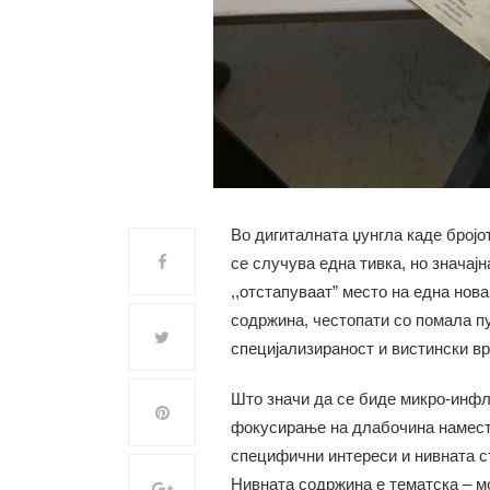
Во дигиталната џунгла каде бројо
се случува една тивка, но значај
,,отстапуваат” место на една нов
содржина, честопати со помалa пу
специјализираност и вистински вр
Што значи да се биде микро-инфлу
фокусирање на длабочина намест
специфични интереси и нивната ст
Нивната содржина е тематска – м