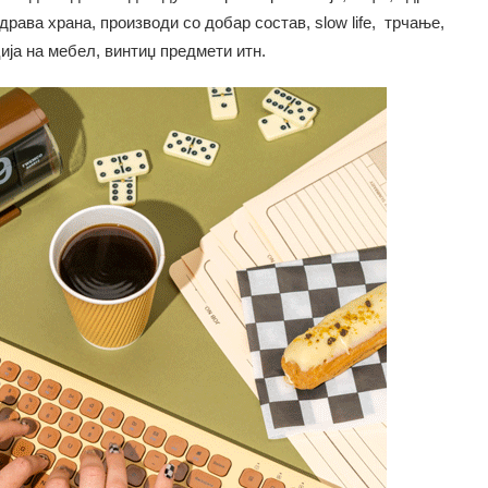
драва храна, производи со добар состав, slow life, трчање,
ција на мебел, винтиџ предмети итн.