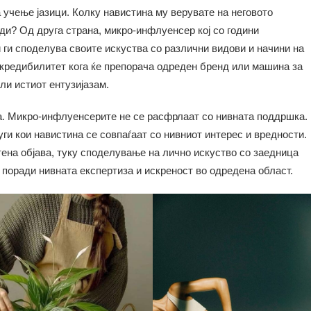
а учење јазици. Колку навистина му верувате на неговото
ди? Од друга страна, микро-инфлуенсер кој со години
 ги споделува своите искуства со различни видови и начини на
 кредибилитет кога ќе препорача одреден бренд или машина за
ели истиот ентузијазам.
а. Микро-инфлуенсерите не се расфрлаат со нивната поддршка.
ги кои навистина се совпаѓаат со нивниот интерес и вредности.
ена објава, туку споделување на лично искуство со заедница
и поради нивната експертиза и искреност во одредена област.