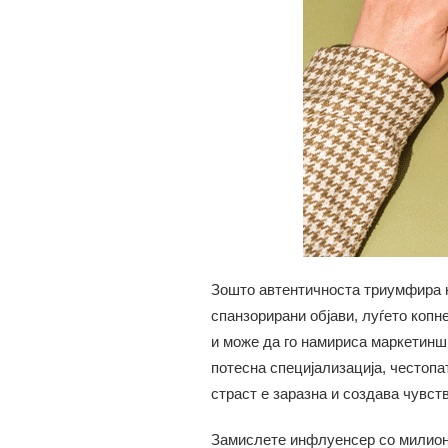
Зошто автентичноста триумфира н
спанзорирани објави, луѓето копн
и може да го намириса маркетинш
потесна специјализација, честопа
страст е заразна и создава чувст
Замислете инфлуенсер со милион 