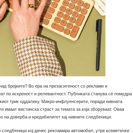
ад бројките? Во ера на презаситеност со реклами и
еат по искреност и релевантност. Публиката станува сè помудра
киот трик оддалеку. Микро-инфлуенсерите, поради нивната
ти имаат вистинска страст за темата за која зборуваат. Оваа
во на доверба и кредибилитет кај нивните следбеници.
следбеници кој денес рекламира автомобил, утре козметички