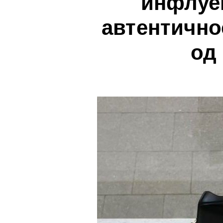
инфлуен
автентично
од