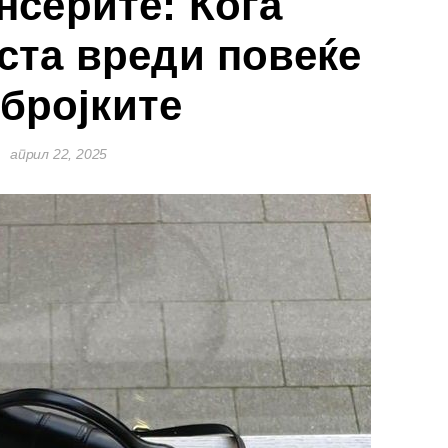
серите: Кога
ста вреди повеќе
 бројките
април 22, 2025