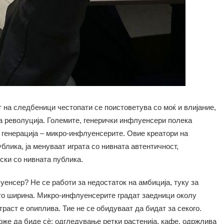
т на следбеници честопати се поистоветува со моќ и влијание,
на револуција. Големите, генерички инфлуенсери полека
а генерација – микро-инфлуенсерите. Овие креатори на
блика, ја менуваат играта со нивната автентичност,
ски со нивната публика.
енсер? Не се работи за недостаток на амбиција, туку за
о ширина. Микро-инфлуенсерите градат заедници околу
раст е опиплива. Тие не се обидуваат да бидат за секого.
оже да биде сè: oдгледување ретки растенија, кафе, одржлива