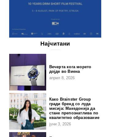
Најчитани
Вечерта кога морето
дојде во Виена
април 8, 2026
Како Brainster Group
гради бренд со луда
мисија: Македонија да
стане препознатлива по
квалитетно образование
јуни 3, 2026