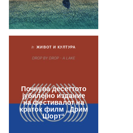
In
ЖИВОТ И КУЛТУРА
In
ЖИ
Лаб
Почнува десеттото
орга
јубилејно издание
францу
на фестивалот на
ве
краток филм „Дрим
отвор
Шорт“
рамкит
в