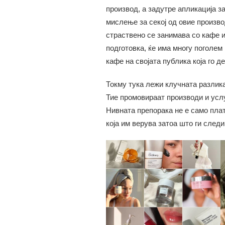
производ, а задутре апликација з
мислење за секој од овие произво
страствено се занимава со кафе и
подготовка, ќе има многу поголем
кафе на својата публика која го д
Токму тука лежи клучната разлик
Тие промовираат производи и услу
Нивната препорака не е само плат
која им верува затоа што ги след