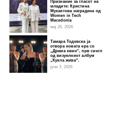
Признание за гласот на
младите: Кристина
Мукаетова наградена од
Women in Tech
Macedonia
мај 26, 2026
Тамара Тодевска ја
отвора новата ера со
„Драма квин“, прв сингл
од визуелниот албум
„Кукла жива“.
јуни 3, 2026