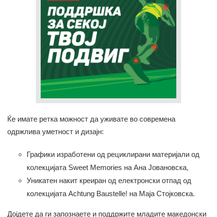
Ќе имате ретка можност да уживате во современа
одржлива уметност и дизајн:
Графики изработени од рециклирани материјали од
колекцијата Sweet Memories на Ана Јовановска,
Уникатен накит креиран од електронски отпад од
колекцијата Achtung Baustelle! на Маја Стојковска.
Дојдете да ги запознаете и поддржите младите македонски