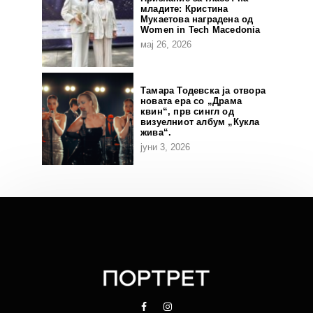
младите: Кристина
Мукаетова наградена од
Women in Tech Macedonia
мај 26, 2026
Тамара Тодевска ја отвора
новата ера со „Драма
квин“, прв сингл од
визуелниот албум „Кукла
жива“.
јуни 3, 2026