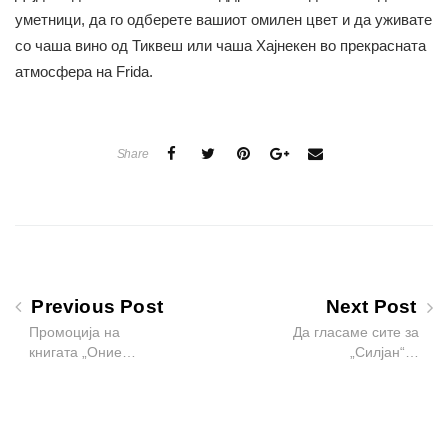
уметници, да го одберете вашиот омилен цвет и да уживате
со чаша вино од Тиквеш или чаша Хајнекен во прекрасната
атмосфера на Frida.
Share
Previous Post
Next Post
Промоција на
Да гласаме сите за
книгата „Оние…
„Силјан“…