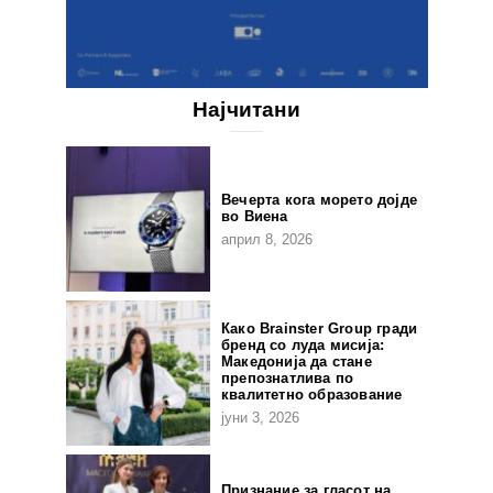
Најчитани
Вечерта кога морето дојде
во Виена
април 8, 2026
Како Brainster Group гради
бренд со луда мисија:
Македонија да стане
препознатлива по
квалитетно образование
јуни 3, 2026
Признание за гласот на