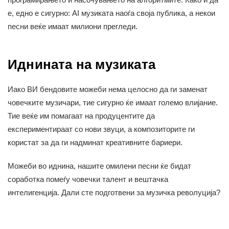
е, едно е сигурно: AI музиката наоѓа своја публика, а некои
песни веќе имаат милиони прегледи.
Иднината на музиката
Иако ВИ бендовите можеби нема целосно да ги заменат
човечките музичари, тие сигурно ќе имаат големо влијание.
Тие веќе им помагаат на продуцентите да
експериментираат со нови звуци, а композиторите ги
користат за да ги надминат креативните бариери.
Можеби во иднина, нашите омилени песни ќе бидат
соработка помеѓу човечки талент и вештачка
интелигенција. Дали сте подготвени за музичка револуција?