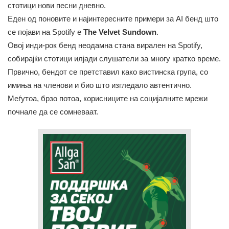
стотици нови песни дневно.
Еден од поновите и најинтересните примери за AI бенд што
се појави на Spotify е
The Velvet Sundown
.
Овој инди-рок бенд неодамна стана вирален на Spotify,
собирајќи стотици илјади слушатели за многу кратко време.
Првично, бендот се претставил како вистинска група, со
имиња на членови и био што изгледало автентично.
Меѓутоа, брзо потоа, корисниците на социјалните мрежи
почнале да се сомневаат.