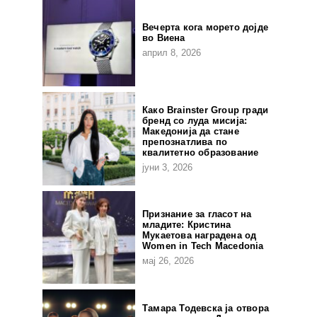
Вечерта кога морето дојде
во Виена
април 8, 2026
Како Brainster Group гради
бренд со луда мисија:
Македонија да стане
препознатлива по
квалитетно образование
јуни 3, 2026
Признание за гласот на
младите: Кристина
Мукаетова наградена од
Women in Tech Macedonia
мај 26, 2026
Тамара Тодевска ја отвора