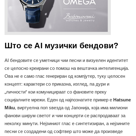
Што се AI музички бендови?
AI бендовите се уметници чии песни и визуелен идентитет
се целосно креирани со помош на вештачка интелигенција.
Ова не е само глас генериран од компјутер, туку целосен
концепт: карактери со приказна, изглед, па дури и
„личности“ кои комуницираат со фановите преку
социјалните мрежи. Еден од најпознатите пример е
Hatsune
Miku
, виртуелна поп ѕвезда од Јапонија, која има милиони
фанови ширум светот и чии концерти се распродаваат за
неколку минути. Нејзиниот глас е синтетизиран, а нејзините
песни се создадени од софтвер што може да произведе