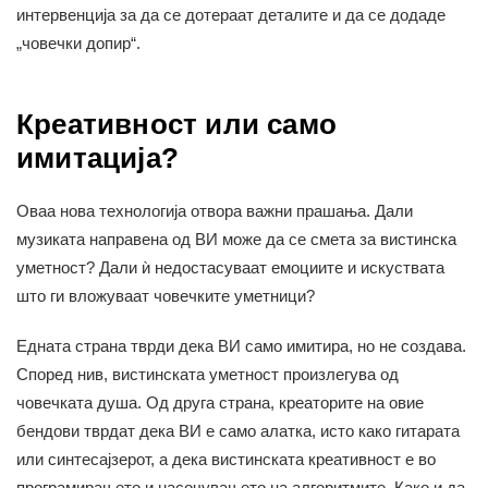
интервенција за да се дотераат деталите и да се додаде
„човечки допир“.
Креативност или само
имитација?
Оваа нова технологија отвора важни прашања. Дали
музиката направена од ВИ може да се смета за вистинска
уметност? Дали ѝ недостасуваат емоциите и искуствата
што ги вложуваат човечките уметници?
Едната страна тврди дека ВИ само имитира, но не создава.
Според нив, вистинската уметност произлегува од
човечката душа. Од друга страна, креаторите на овие
бендови тврдат дека ВИ е само алатка, исто како гитарата
или синтесајзерот, а дека вистинската креативност е во
програмирањето и насочувањето на алгоритмите. Како и да