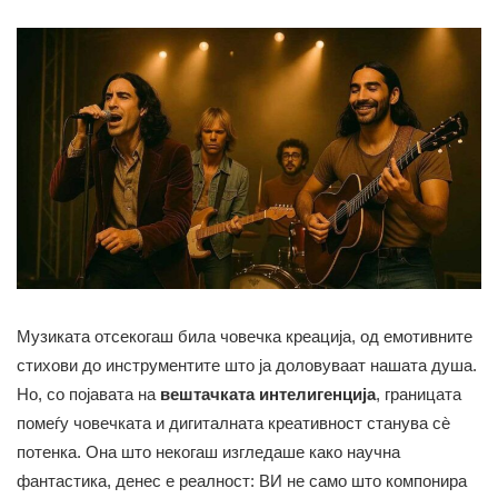
Музиката отсекогаш била човечка креација, од емотивните
стихови до инструментите што ја доловуваат нашата душа.
Но, со појавата на
вештачката интелигенција
, границата
помеѓу човечката и дигиталната креативност станува сѐ
потенка. Она што некогаш изгледаше како научна
фантастика, денес е реалност: ВИ не само што компонира