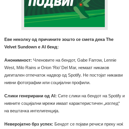
Еве неколку од причините зошто се смета дека The
Velvet Sundown е AI бенд:
Анонимност:
Членовите на бендот, Gabe Farrow, Lennie
West, Milo Rains и Orion ‘Rio’ Del Mar, немаат никаков
дигитален отпечаток надвор од Spotify. Не постојат никакви
нивни фотографии или социјални профили.
Слики генерирани од AI:
Сите слики на бендот на Spotify и
нивните социјални мрежи имаат карактеристичен „изглед“
на вештачка интелигенција.
Неверојатно брз успех:
Бендот се појави речиси преку ноќ