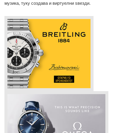
музика, туку создава и виртуелни ѕвезди.