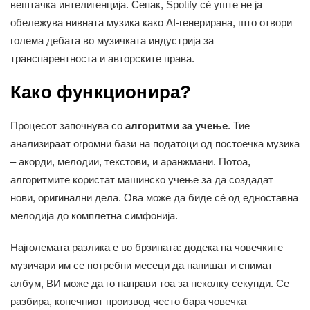
вештачка интелигенција. Сепак, Spotify сѐ уште не ја
обележува нивната музика како AI-генерирана, што отвори
голема дебата во музичката индустрија за
транспарентноста и авторските права.
Како функционира?
Процесот започнува со
алгоритми за учење
. Тие
анализираат огромни бази на податоци од постоечка музика
– акорди, мелодии, текстови, и аранжмани. Потоа,
алгоритмите користат машинско учење за да создадат
нови, оригинални дела. Ова може да биде сѐ од едноставна
мелодија до комплетна симфонија.
Најголемата разлика е во брзината: додека на човечките
музичари им се потребни месеци да напишат и снимат
албум, ВИ може да го направи тоа за неколку секунди. Се
разбира, конечниот производ често бара човечка