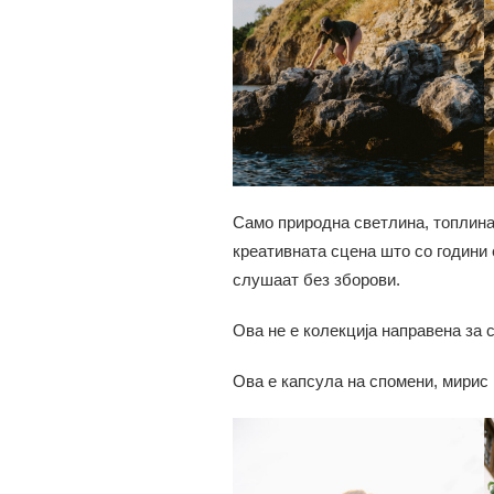
Само природна светлина, топлина 
креативната сцена што со години 
слушаат без зборови.
Ова не е колекција направена за 
Ова е капсула на спомени, мирис 