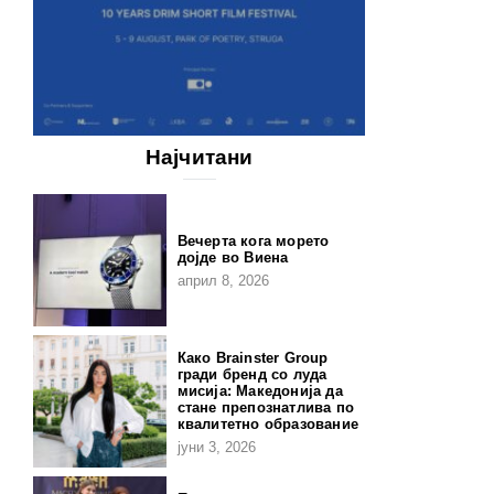
Најчитани
Вечерта кога морето
дојде во Виена
април 8, 2026
Како Brainster Group
гради бренд со луда
мисија: Македонија да
стане препознатлива по
квалитетно образование
јуни 3, 2026