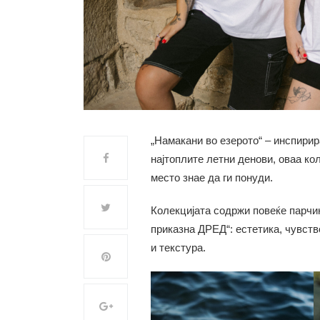
„Намакани во езерото“ – инспирир
најтоплите летни денови, оваа ко
место знае да ги понуди.
Колекцијата содржи повеќе парчи
приказна ДРЕД“: естетика, чувств
и текстура.