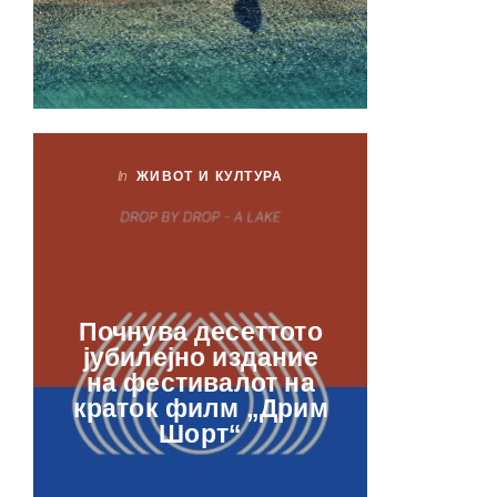
In
ЖИВОТ И КУЛТУРА
In
ЖИ
Лаб
Почнува десеттото
орга
јубилејно издание
францу
на фестивалот на
ве
краток филм „Дрим
отвор
Шорт“
рамкит
в