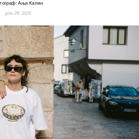
тограф: Ања Калин
јули 28, 2025