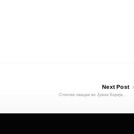
Next Post
Стоечки овации во Јужна Кореја…