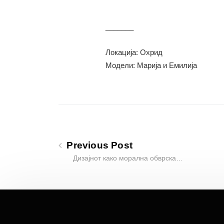
_______
Локацијa: Охрид
Модели: Марија и Емилија
Previous Post
Дизајнот како морална обврска…