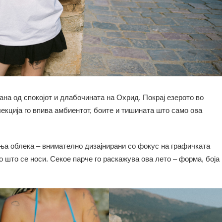
ана од спокојот и длабочината на Охрид. Покрај езерото во
лекција го впива амбиентот, боите и тишината што само ова
ња облека – внимателно дизајнирани со фокус на графичката
о што се носи. Секое парче го раскажува ова лето – форма, боја