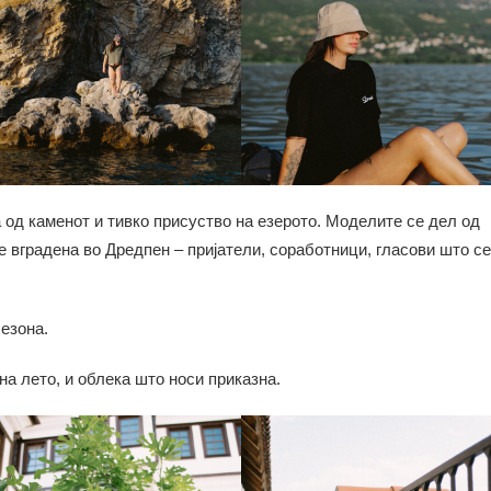
од каменот и тивко присуство на езерото. Моделите се дел од
е вградена во Дредпен – пријатели, соработници, гласови што се
сезона.
на лето, и облека што носи приказна.