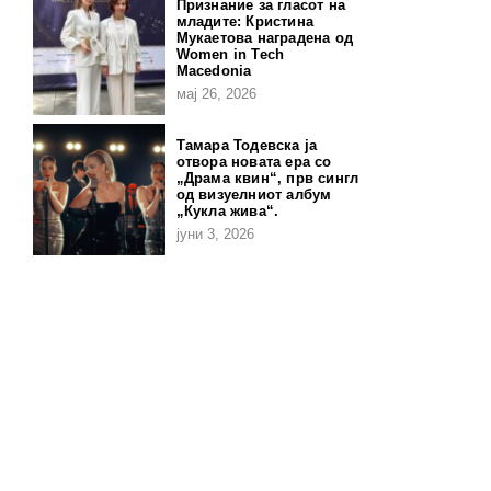
Признание за гласот на
младите: Кристина
Мукаетова наградена од
Women in Tech
Macedonia
мај 26, 2026
Тамара Тодевска ја
отвора новата ера со
„Драма квин“, прв сингл
од визуелниот албум
„Кукла жива“.
јуни 3, 2026