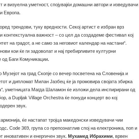
 и визуелна уметност, спојувајќи домашни автори и изведувачи
 и Европа.
оред трендови, туку вредности. Секој артист е избран врз
 и контекстуална важност – со цел да создадеме фестивал кој
ет на градот, а не само за неговиот календар на настани“.
ови кои ќе ги задоволат и нај пребирливите културни
е од Баги Комуникации
.
о Музејот на град Скопје со вечер посветена на Словенија и
тот и дипломат Милан Јазбец ќе ја промовира својата збирка
а
“
, уметницата Магда Шаламон ќе изложи дела инспирирани од
р, а Dupljak Village Orchestra ќе понуди концерт во кој
одерен звук.
хармонија, ќе настапат тројца македонски изведувачи чии
рдс
.
Code 369, група со препознатлив спој на електроника, поп и
јот иновативен и енергичен звук.
Мухамед Ибрахими
, врвен