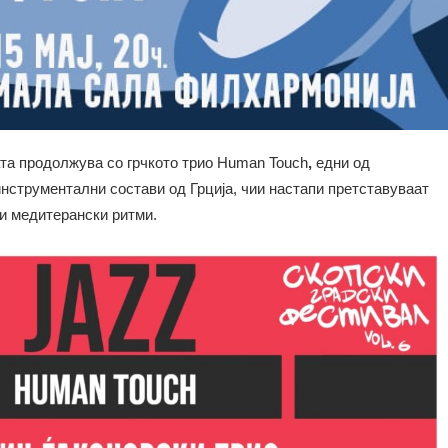
ата продолжува со грчкото трио Human Touch
,
едни од
инструментални состави од Грција, чии настапи претставуваат
 и медитерански ритми.