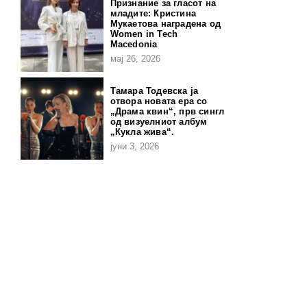
Признание за гласот на
младите: Кристина
Мукаетова наградена од
Women in Tech
Macedonia
мај 26, 2026
Тамара Тодевска ја
отвора новата ера со
„Драма квин“, прв сингл
од визуелниот албум
„Кукла жива“.
јуни 3, 2026