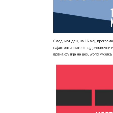
Следниот ден, на 16 мај, програм
најавтентичните и најдолговечни 
врвна фузија на џез, world музика