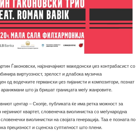
артин Ѓаконовски, најзначајниот македонски џез контрабасист со
мбинира виртуозност, зрелост и длабока музичка
ен од водечките германски џез пијанисти и композитори, познат
и аранжмани што ја бришат границата меѓу жанровите.
вниот центар – Скопје, публиката ќе има ретка можност за
 нејзиниот квартет, словенечка виолинистка со меѓународна
словенечки виолинистки на својата генерација. Таа е позната по
чка прецизност и сценска суптилност што плени.