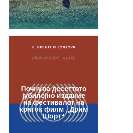
In
ЖИВОТ И КУЛТУРА
In
ЖИ
Лаб
Почнува десеттото
орга
јубилејно издание
францу
на фестивалот на
ве
краток филм „Дрим
отвор
Шорт“
рамкит
в