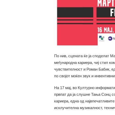
По нив, сцената ќе ја споделат М
меѓународна кариера, чиј стил ко
чувствителност и Роман Бабик, ед
по својот моќен звук и инвентивн
На 17 мај, во Културно информати
првпат да ја слушне Тања Сонц со
кариера, една од највпечатливите 
исклучителна музикалност, техни