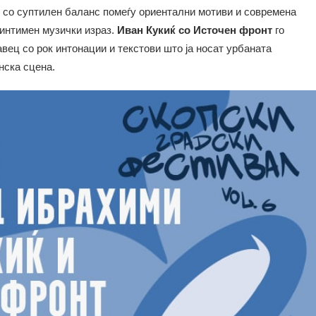
 со суптилен баланс помеѓу ориентални мотиви и современа
 интимен музички израз.
Иван Кукиќ со Источен фронт
го
вец со рок интонации и текстови што ја носат урбаната
нска сцена.