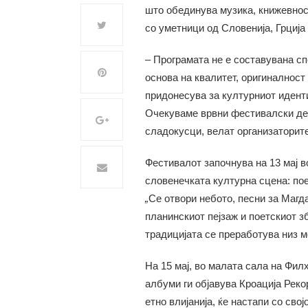
што обединува музика, книжевност
со уметници од Словенија, Грција
– Програмата не е составувана сп
основа на квалитет, оригиналност
придонесува за културниот идентит
Очекуваме врвни фестивалски ден
сладокусци, велат организаторит
Фестивалот започнува на 13 мај в
словенечката културна сцена: пое
„
Се отвори небото, песни за Магд
планинскиот пејзаж и поетскиот збо
традицијата се преработува низ м
На 15 мај, во малата сала на Фил
албуми ги објавува Кроација Реко
етно влијанија, ќе настапи со сво