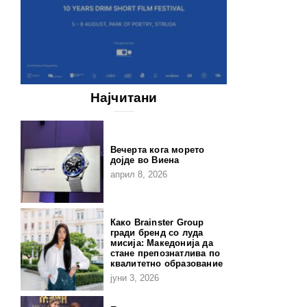
Најчитани
Вечерта кога морето
дојде во Виена
април 8, 2026
Како Brainster Group
гради бренд со луда
мисија: Македонија да
стане препознатлива по
квалитетно образование
јуни 3, 2026