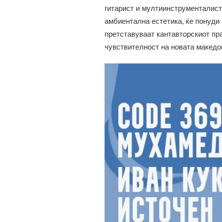
гитарист и мултиинструменталист
амбиентална естетика, ќе понуди
претставуваат кантавторскиот пра
чувствителност на новата македо