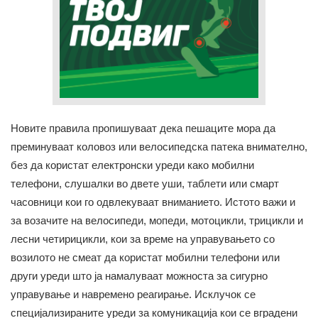
Новите правила пропишуваат дека пешаците мора да
преминуваат коловоз или велосипедска патека внимателно,
без да користат електронски уреди како мобилни
телефони, слушалки во двете уши, таблети или смарт
часовници кои го одвлекуваат вниманието. Истото важи и
за возачите на велосипеди, мопеди, мотоцикли, трицикли и
лесни четирицикли, кои за време на управувањето со
возилото не смеат да користат мобилни телефони или
други уреди што ја намалуваат можноста за сигурно
управување и навремено реагирање. Исклучок се
специјализираните уреди за комуникација кои се вградени