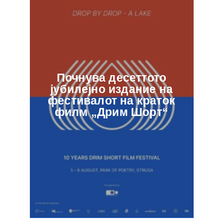
Почнува десеттото
јубилејно издание на
ф
фестивалот на краток
в
филм „Дрим Шорт“