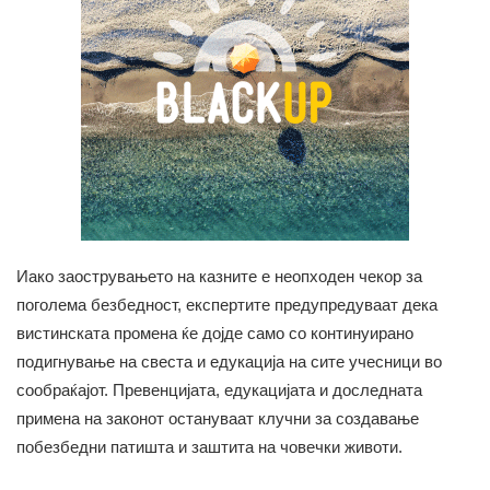
Иако заострувањето на казните е неопходен чекор за
поголема безбедност, експертите предупредуваат дека
вистинската промена ќе дојде само со континуирано
подигнување на свеста и едукација на сите учесници во
сообраќајот. Превенцијата, едукацијата и доследната
примена на законот остануваат клучни за создавање
побезбедни патишта и заштита на човечки животи.