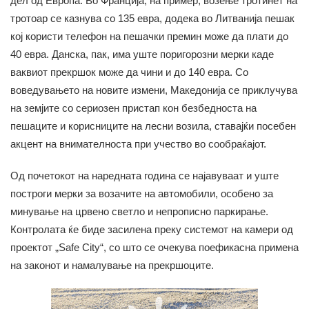
дел од Европа. Во Франција, на пример, возење тротинет на
тротоар се казнува со 135 евра, додека во Литванија пешак
кој користи телефон на пешачки премин може да плати до
40 евра. Данска, пак, има уште поригорозни мерки каде
ваквиот прекршок може да чини и до 140 евра. Со
воведувањето на новите измени, Македонија се приклучува
на земјите со сериозен пристап кон безбедноста на
пешаците и корисниците на лесни возила, ставајќи посебен
акцент на внимателноста при учество во сообраќајот.
Од почетокот на наредната година се најавуваат и уште
построги мерки за возачите на автомобили, особено за
минување на црвено светло и непрописно паркирање.
Контролата ќе биде засилена преку системот на камери од
проектот „Safe City“, со што се очекува поефикасна примена
на законот и намалување на прекршоците.