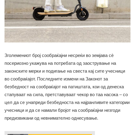
Зголемениот број сообраќајни несреќи во земјава сè
посериозно укажува на потребата од заострување на
законските мерки и подигање на свеста кај сите учесници
во сообраќајот. Последните измени на Законот за
безбедност на сообраќајот на патиштата, кои од денеска
стапуваат на сила, претставуваат чекор во таа насока – со
цел да се унапреди безбедноста на најранливите категории
учесници и да се намали бројот на сообраќајни незгоди
предизвикани од невнимателно однесување.