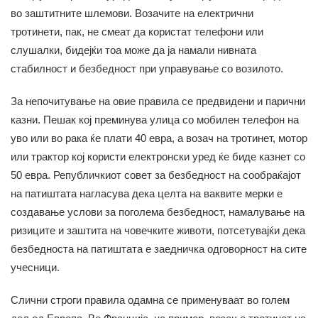
во заштитните шлемови. Возачите на електрични
тротинети, пак, не смеат да користат телефони или
слушалки, бидејќи тоа може да ја намали нивната
стабилност и безбедност при управување со возилото.
За непочитување на овие правила се предвидени и парични
казни. Пешак кој преминува улица со мобилен телефон на
уво или во рака ќе плати 40 евра, а возач на тротинет, мотор
или трактор кој користи електронски уред ќе биде казнет со
50 евра. Републичкиот совет за безбедност на сообраќајот
на патиштата нагласува дека целта на ваквите мерки е
создавање услови за поголема безбедност, намалување на
ризиците и заштита на човечките животи, потсетувајќи дека
безбедноста на патиштата е заедничка одговорност на сите
учесници.
Слични строги правила одамна се применуваат во голем