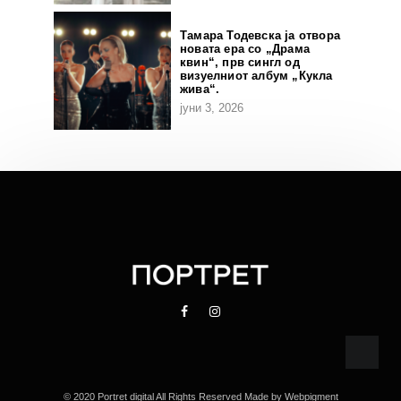
Тамара Тодевска ја отвора
новата ера со „Драма
квин“, прв сингл од
визуелниот албум „Кукла
жива“.
јуни 3, 2026
© 2020 Portret digital All Rights Reserved Made by
Webpigment