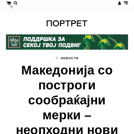
0
In
НОВОСТИ
Македонија со
построги
сообраќајни
мерки –
неопходни нови