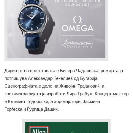
Диригент на претставата е Бисера Чадловска, режијата ја
потпишува Александар Текелиев од Бугарија.
Сценографијата е дело на Живојин Трајановиќ, а
костимографијата ја изработи Лира Грабул. Концерт-мајстор
е Климент Тодороски, а хор-мајстори: Јасмина
Ѓорѓеска и Ѓургица Дашиќ.