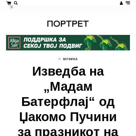
0
In
МУЗИКА
Изведба на
„Мадам
Батерфлај“ од
Џакомо Пучини
за празникот на