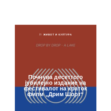
In
ЖИВОТ И КУЛТУРА
Почнува десеттото
јубилејно издание на
ф
фестивалот на краток
в
филм „Дрим Шорт“