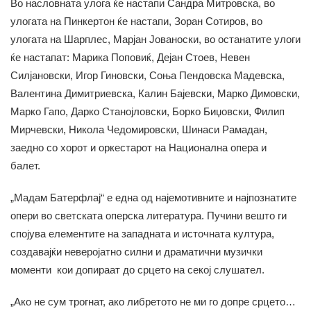
Во насловната улога ќе настапи Сандра Митровска, во
улогата на Пинкертон ќе настапи, Зоран Сотиров, во
улогата на Шарплес, Марјан Јованоски, во останатите улоги
ќе настапат: Марика Поповиќ, Дејан Стоев, Невен
Силјановски, Игор Гиновски, Соња Пендовска Мадевска,
Валентина Димитриевска, Калин Бајевски, Марко Димовски,
Марко Гапо, Дарко Станојловски, Борко Биџовски, Филип
Мирчевски, Никола Чедомировски, Шинаси Рамадан,
заедно со хорот и оркестарот на Национална опера и
балет.
„Мадам Батерфлај“ е една од најемотивните и најпознатите
опери во светската оперска литература. Пучини вешто ги
спојува елементите на западната и источната култура,
создавајќи неверојатно силни и драматични музички
моменти кои допираат до срцето на секој слушател.
„Ако не сум трогнат, ако либретото не ми го допре срцето…