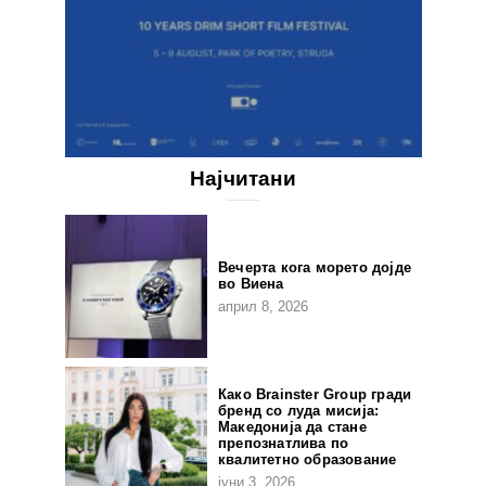
Најчитани
Вечерта кога морето дојде
во Виена
април 8, 2026
Како Brainster Group гради
бренд со луда мисија:
Македонија да стане
препознатлива по
квалитетно образование
јуни 3, 2026