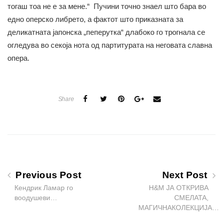
тогаш тоа не е за мене.“ Пучини точно знаел што бара во
едно оперско либрето, а фактот што приказната за
деликатната јапонска „пеперутка“ длабоко го трогнала се
огледува во секоја нота од партитурата на неговата славна
опера.
Share
Previous Post
Next Post
Кендрик Ламар го
H&M ЈА ОТКРИВА
воодушеви…
СМЕЛATA,
МАГИЧНАКОЛЕКЦИЈА…