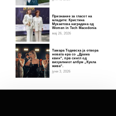
Признание за гласот на
младите: Кристина
Мукаетова наградена од
Women in Tech Macedonia
мај 26, 2026
Тамара Тодевска ја отвора
новата ера со „Драма
квин“, прв сингл од
визуелниот албум „Кукла
жива“.
јуни 3, 2026