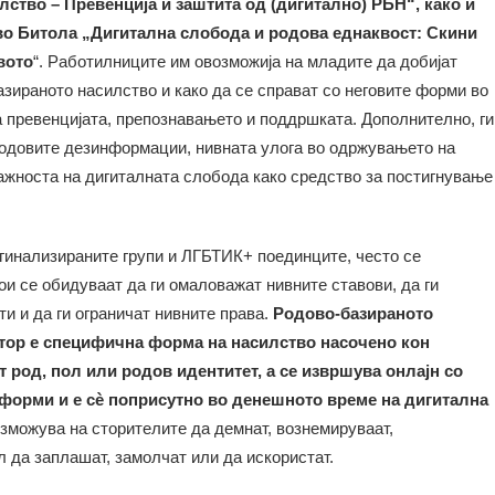
ство – Превенција и заштита од (дигитално) РБН“, како и
во Битола „Дигитална слобода и родова еднаквост: Скини
вото
“. Работилниците им овозможија на младите да добијат
зираното насилство и како да се справат со неговите форми во
а превенцијата, препознавањето и поддршката. Дополнително, ги
одовите дезинформации, нивната улога во одржувањето на
важноста на дигиталната слобода како средство за постигнување
ргинализираните групи и ЛГБТИК+ поединците, често се
и се обидуваат да ги омаловажат нивните ставови, да ги
и и да ги ограничат нивните права.
Родово-базираното
тор е специфична форма на насилство насочено кон
 род, пол или родов идентитет, а се извршува онлајн со
форми и е сè поприсутно во денешното време на дигитална
озможува на сторителите да демнат, вознемируваат,
 да заплашат, замолчат или да искористат.