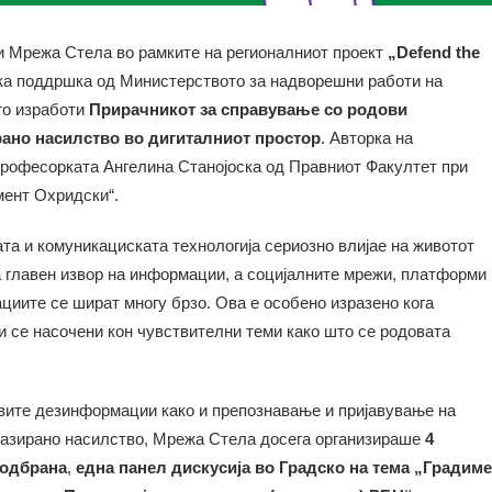
и Мрежа Стела во рамките на регионалниот проект
„Defend the
а поддршка од Министерството за надворешни работи на
го изработи
Прирачникот за справување со родови
ано насилство во дигиталниот простор
. Авторка на
професорката Ангелина Станојоска од Правниот Факултет при
мент Охридски“.
та и комуникациската технологија сериозно влијае на животот
а главен извор на информации, а социјалните мрежи, платформи
циите се шират многу брзо. Ова е особено изразено кога
 се насочени кон чувствителни теми како што се родовата
вите дезинформации како и препознавање и пријавување на
базирано насилство, Мрежа Стела досега организираше
4
оодбрана
,
една панел дискусија во Градско на тема „Градиме