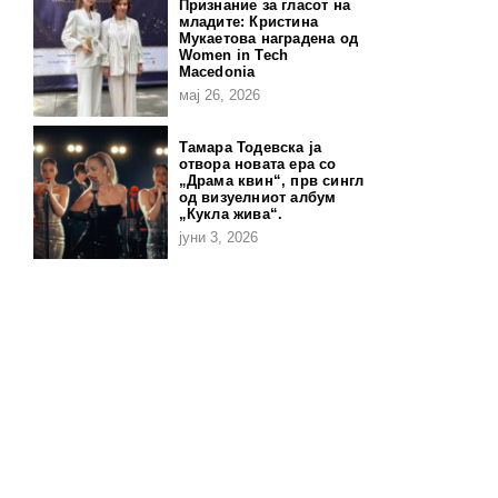
Признание за гласот на
младите: Кристина
Мукаетова наградена од
Women in Tech
Macedonia
мај 26, 2026
Тамара Тодевска ја
отвора новата ера со
„Драма квин“, прв сингл
од визуелниот албум
„Кукла жива“.
јуни 3, 2026