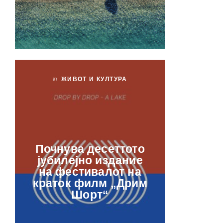
In
ЖИВОТ И КУЛТУРА
In
ЖИ
Лаб
Почнува десеттото
орга
јубилејно издание
францу
на фестивалот на
ве
краток филм „Дрим
отвор
Шорт“
рамкит
в