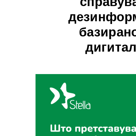
справув
дезинформ
базирано
дигитал