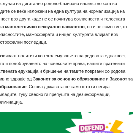
 случаи на дигитално родово-базирано насилство кога во
дите се веќе изложени на една култура на нормализација на
ност врз друга каде не се почитува согласноста и телесната
 на малолетничко сексуално насилство
, но и не само тие, го
опасностите, мажосферата и инцел културата влијаат врз
астрофални последици.
азвиваат политики кон зголемувањето на родовата еднаквост,
а и подобрувањето на човековите права, нашите пратеници
ствената едукација и бришење на темите поврзани со родова
ивно здравје од
Законот за основно образование
и
Законот за
образование
. Со ова државата не само што ги негира
 младите, туку свесно ги препушта на дезинформации,
риминација.