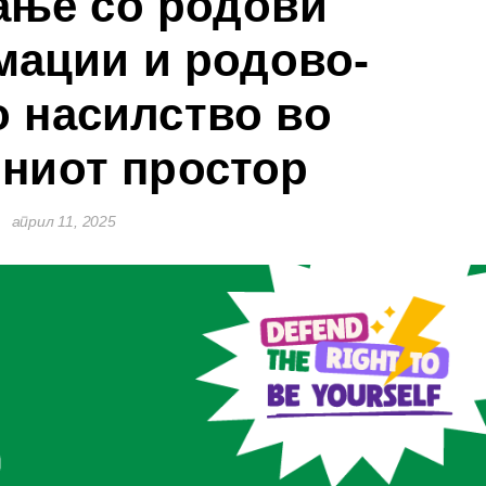
ање со родови
ации и родово-
 насилство во
ниот простор
април 11, 2025