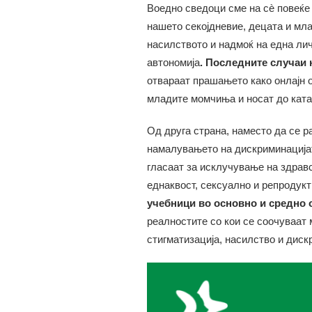
Воедно сведоци сме на сè повеќе
нашето секојдневие, децата и мла
насилството и надмоќ на една лич
автономија
. Последните случаи
отвараат прашањето како онлајн 
младите момчиња и носат до кат
Од друга страна, наместо да се р
намалувањето на дискриминацијат
гласаат за исклучување на здрав
еднаквост, сексуално и репродукт
учебници во основно и средно 
реалностите со кои се соочуваат
стигматизација, насилство и диск