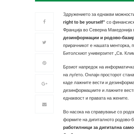
Здружението за еднакви можност
right to be yourself“
со финансиск
Франција во Северна Македонија 
дезинформации и родово-базир
прирачникот е нашата менторка, 
Битолскиот универзитет „Св. Кли
Брзиот напредок на информатичка
на луѓето. Онлајн просторот стан
каде лажните вести и дезинформа
дезинформациите и лажните вести
еднаквост и правата на жените.
Во насока на справување со родо
формите на дигиталното родово-
работилници за дигитална сам