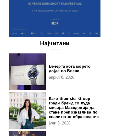
Најчитани
Вечерта кога морето
дојде во Виена
април 8, 2026
Како Brainster Group
гради бренд со луда
мисија: Македонија да
стане препознатлива по
квалитетно образование
јуни 3, 2026