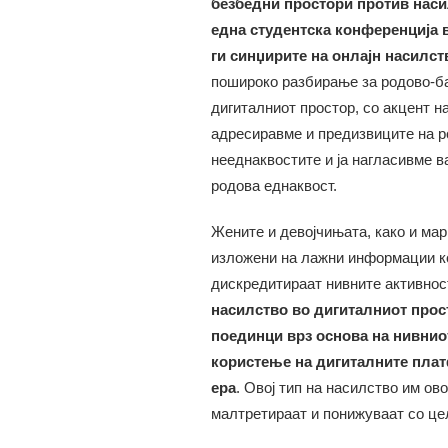
безбедни простори против насил
една студентска конференција 
ги синџирите на онлајн насилст
пошироко разбирање за родово-ба
дигиталниот простор, со акцент н
адресиравме и предизвиците на р
нееднаквостите и ја нагласивме 
родова еднаквост.
Жените и девојчињата, како и ма
изложени на лажни информации ко
дискредитираат нивните активност
насилство во дигиталниот прос
поединци врз основа на нивниот
користење на дигиталните плат
ера
. Овој тип на насилство им ов
малтретираат и понижуваат со цел