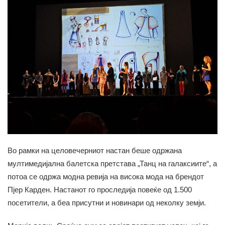
Во рамки на целовечерниот настан беше одржана
мултимедијална балетска претстава „Танц на галаксиите“, а
потоа се одржа модна ревија на висока мода на брендот
Пјер Карден. Настанот го проследија повеќе од 1.500
посетители, а беа присутни и новинари од неколку земји.