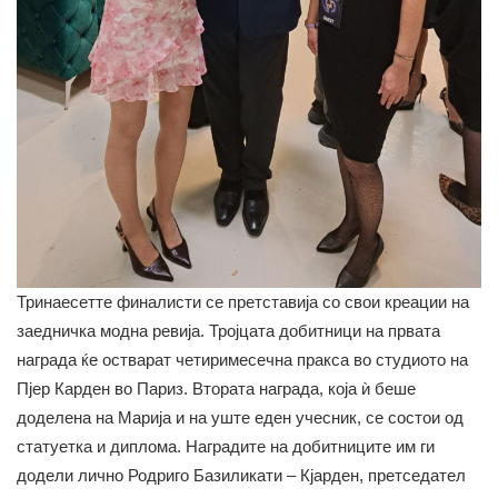
Тринаесетте финалисти се претставија со свои креации на
заедничка модна ревија. Тројцата добитници на првата
награда ќе остварат четиримесечна пракса во студиото на
Пјер Карден во Париз. Втората награда, која ѝ беше
доделена на Марија и на уште еден учесник, се состои од
статуетка и диплома. Наградите на добитниците им ги
додели лично Родриго Базиликати – Кјарден, претседател