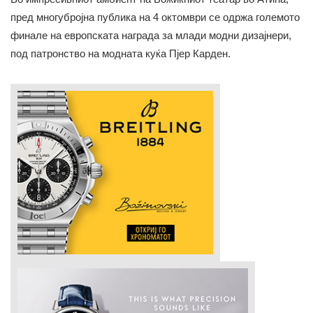
пред многубројна публика на 4 октомври се одржа големото
финале на европската награда за млади модни дизајнери,
под патронство на модната куќа Пјер Карден.