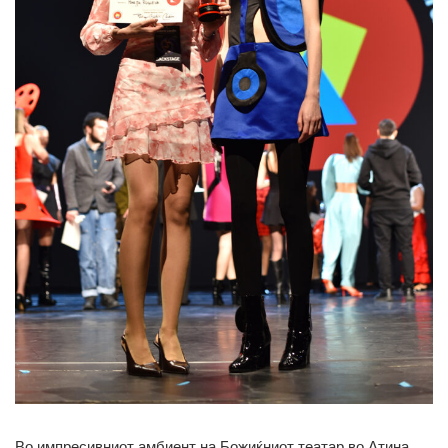
Во импресивниот амбиент на Божиќниот театар во Атина,