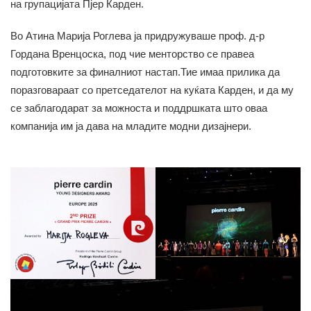
на групацијата Пјер Карден.
Во Атина Марија Роглева ја придружуваше проф. д-р
Гордана Вренцоска, под чие менторство се правеа
подготовките за финалниот настап.Тие имаа прилика да
поразговараат со претседателот на куќата Карден, и да му
се заблагодарат за можноста и поддршката што оваа
компанија им ја дава на младите модни дизајнери.