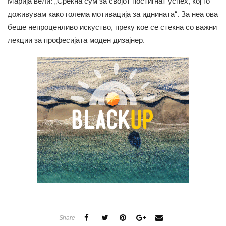
Марија вели: „Среќна сум за својот постигнат успех, кој го
доживувам како голема мотивација за иднината“. За неа ова
беше непроценливо искуство, преку кое се стекна со важни
лекции за професијата моден дизајнер.
Share