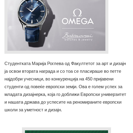
Студентката Марија Роглева од Факултетот за арт и дизајн
ја освои втората награда и со тоа се пласираше во петте
најдобри учесници, во конкуренција на 450 пријавени
студенти од повеќе европски земји. Ова е голем успех за
младата дизајнерка, која го доближи Европски универзитет
и нашата држава до успесите на реномираните европски
школи за уметност и дизајн.