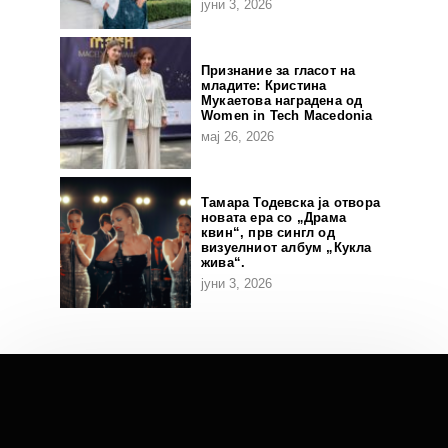
јуни 3, 2026
Признание за гласот на
младите: Кристина
Мукаетова наградена од
Women in Tech Macedonia
мај 26, 2026
Тамара Тодевска ја отвора
новата ера со „Драма
квин“, прв сингл од
визуелниот албум „Кукла
жива“.
јуни 3, 2026