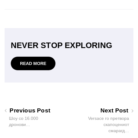
NEVER STOP EXPLORING
READ MORE
Previous Post
Next Post
Шоу со 16.000
Versace го претвора
дронови…
скапоцениот
смарагд…