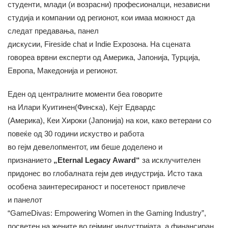
студенти, млади (и возрасни) професионалци, независни
студија и компании од регионот, кои имаа можност да
следат предавања, панел
дискусии, Fireside chat и Indie Expoзона. На сцената
говореа врвни експерти од Америка, Јапонија, Турција,
Европа, Македонија и регионот.
Еден од централните моменти беа говорите
на Илари Куитинен(Финска), Кејт Едвардс
(Америка), Кеи Хироки (Јапонија) на кои, како ветерани со
повеќе од 30 години искуство и работа
во гејм девелопментот, им беше доделено и
признанието
„Eternal Legacy Award“
за исклучителен
придонес во глобалната гејм дев индустрија. Исто така
особена заинтересираност и посетеност привлече
и панелот
“GameDivas: Empowering Women in the Gaming Industry”,
посветен на жените во гејминг индустријата, а финансиран