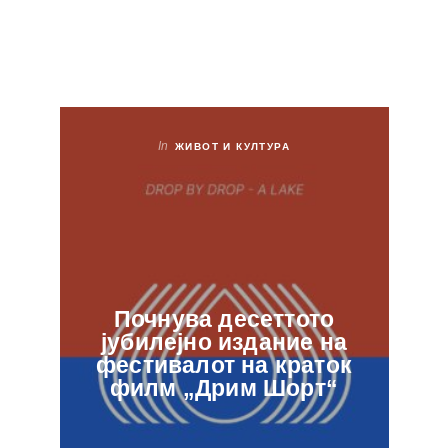
In
ЖИВОТ И КУЛТУРА
Почнува десеттото
јубилејно издание на
ф
фестивалот на краток
в
филм „Дрим Шорт“