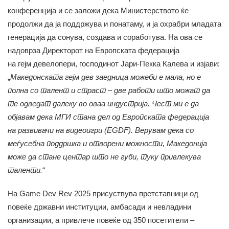
конференција и се заложи дека Министерството ќе
продолжи да ја поддржува и понатаму, и ја охрабри младата
генерација да сонува, создава и соработува. На ова се
надоврза Директорот на Европската федерација
на гејм девелопери, господинот Јари-Пекка Калева и изјави:
„
Македонската
гејм
дев заедница можеби е мала, но е
полна со талент и страст – две работи што можат да
те одведат далеку во оваа индустрија. Чест ми е да
објавам дека МГИ стана дел од Европската федерација
на
развивачи
на видеоигри (EGDF). Верувам дека со
меѓусебна поддршка и отворени можности, Македонија
може да стане центар што не губи, туку привлекува
таленти.
“
На Game Dev Rev 2025 присуствува претставници од
повеќе државни институции, амбасади и невладини
организации, а привлече повеќе од 350 посетители –