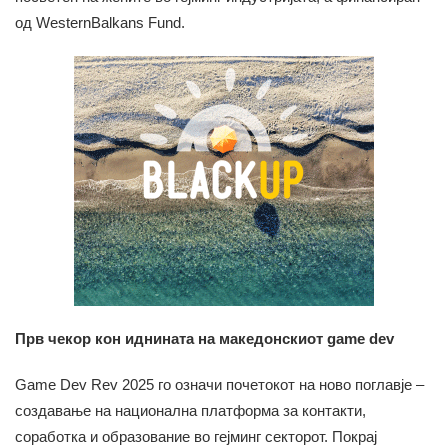
од WesternBalkans Fund.
Прв чекор кон иднината на македонскиот
game
dev
Game Dev Rev 2025 го означи почетокот на ново поглавје –
создавање на национална платформа за контакти,
соработка и образование во гејминг секторот. Покрај