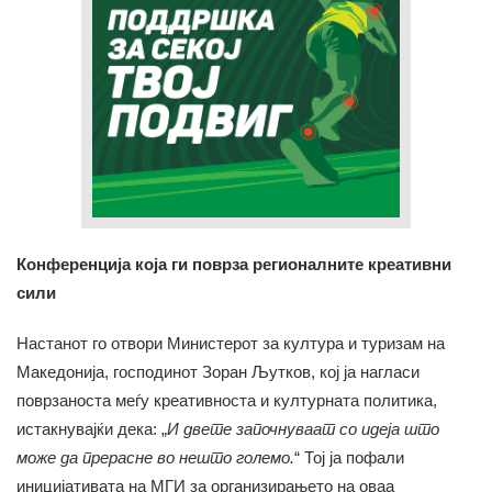
Конференција која ги поврза регионалните креативни
сили
Настанот го отвори Министерот за култура и туризам на
Македонија, господинот Зоран Љутков, кој ја нагласи
поврзаноста меѓу креативноста и културната политика,
истакнувајќи дека: „
И двете започнуваат со идеја што
може да прерасне во нешто големо.
“ Тој ја пофали
иницијативата на МГИ за организирањето на оваа