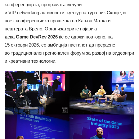
конференцијата, програмата вклучи
и VIP networking активности, културна тура низ Скопје, и
пост-конференциска прошетка по Кањон Матка и
пештерата Врелo. Организаторите најавија
дека
Game DevRev 2026
ќе се одржи повторно, на
15 октоври 2026, со амбиција настанот да прерасне
во традиционален регионален форум за развој на видеоигри
и креативни технологии.