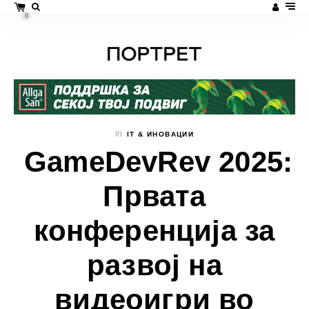
0
In
IT & ИНОВАЦИИ
GameDevRev 2025:
Првата
конференција за
развој на
видеоигри во