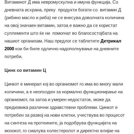
Витаминот Д има невромускулна и имуна функција. Со
дневната исхрана, преку продукти богати со витамин Д
(рибино масло и риба) не се внесува доволната количина
на овој значаен витамин, затоа е важно да се користат
суплементи што ќе ни помогнат во благосостојбата на
нашиот организам. Наш предлог се таблетите
Детрикал
2000
кои би биле одлично надополнување на дневните
потреби.
Цинк со витамин Ц
Цинкот е минерал кој во организмот го има во многу мали
количини, а е неопходен за нормално функционирање на
организмот, па затоа и умерен недостаток, може да
предизвика различни здравстевни проблеми. Цинкот е
потребен за развој на нови клетки, учествува во процесот
на синтеза на протеините, ја подобрува функцијата на
мозокот, го смалува холестеролот и директно влијае на