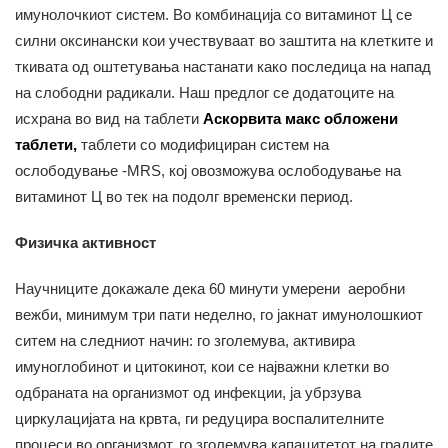
имунолочкиот систем. Во комбинација со витаминот Ц се
силни оксинански кои учествуваат во заштита на клетките и
ткивата од оштетувања настанати како последица на напад
на слободни радикали. Наш предлог се додатоците на
исхрана во вид на таблети
Аскорвита макс обложени
таблети,
таблети со модифициран систем на
ослободување -MRS, кој овозможува ослободување на
витаминот Ц во тек на подолг временски период.
Физичка активност
Научниците докажале дека 60 минути умерени аеробни
вежби, минимум три пати неделно, го јакнат имунолошкиот
ситем на следниот начин: го зголемува, активира
имуноглобинот и цитокинот, кои се најважни клетки во
одбраната на организмот од инфекции, ја убрзува
циркулацијата на крвта, ги редуцира воспалителните
процеси во организмот, го зголемува капацитетот на градите