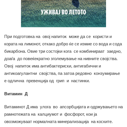
При подготовка на овој напиток може да се користи и
кората на лимонот, откако добро ќе се измие со вода и сода
бикарбона. Овие три состојки кога се комбинираат заедно,
доаѓа до повеќекратно зголемување на нивните својства.
Овој напиток има антибактериски, антигабични и
антикоагулантни својства, па затоа редовно конзумирање
е одлична превенција од грип и настинки.
Витамин Д
Витаминот Д има улога во апсорбцијата и одржувањето на
рамнотежата на калциумот и фосфорот, кои ја
овозможуваат нормалната минерализација на коските.