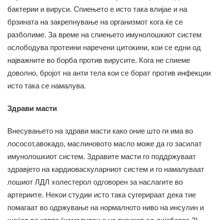
бактерии и вируси. Спиењето е исто така влијае и на
брзината на закрепнување на организмот кога ќе се
разболиме. За време на спиењето имунолошкиот систем
ослободува протеини наречени цитокини, кои се едни од
најважните во борба против вирусите. Кога не спиеме
доволно, бројот на анти тела кои се борат против инфекции
исто така се намалува.
Здрави масти
Внесувањето на здрави масти како оние што ги има во
лососот,авокадо, маслиновото масло може да го засилат
имунолошкиот систем. Здравите масти го поддржуваат
здравјето на кардиоваскуларниот систем и го намалуваат
лошиот ЛДЛ холестерол одговорен за наслагите во
артериите. Некои студии исто така сугерираат дека тие
помагаат во одржување на нормалното ниво на инсулин и