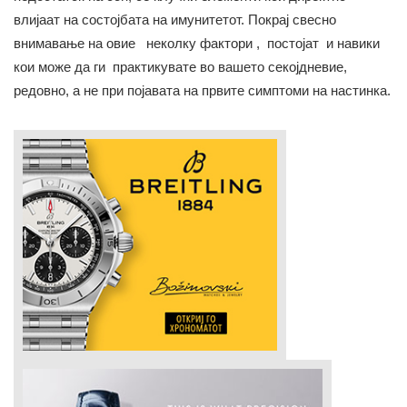
влијаат на состојбата на имунитетот. Покрај свесно
внимавање на овие неколку фактори , постојат и навики
кои може да ги практикувате во вашето секојдневие,
редовно, а не при појавата на првите симптоми на настинка.