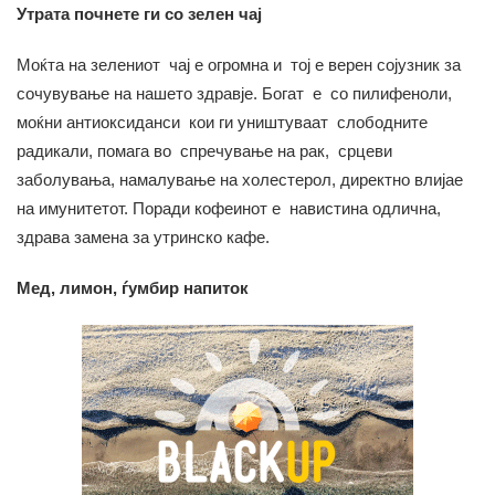
Утрата почнете ги со зелен чај
Моќта на зелениот чај е огромна и тој е верен сојузник за
сочувување на нашето здравје. Богат е со пилифеноли,
моќни антиоксиданси кои ги уништуваат слободните
радикали, помага во спречување на рак, срцеви
заболувања, намалување на холестерол, директно влијае
на имунитетот. Поради кофеинот е навистина одлична,
здрава замена за утринско кафе.
Мед, лимон, ѓумбир напиток