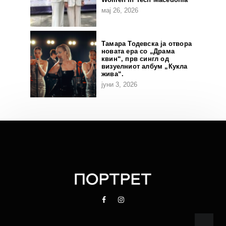
мај 26, 2026
Тамара Тодевска ја отвора
новата ера со „Драма
квин“, прв сингл од
визуелниот албум „Кукла
жива“.
јуни 3, 2026