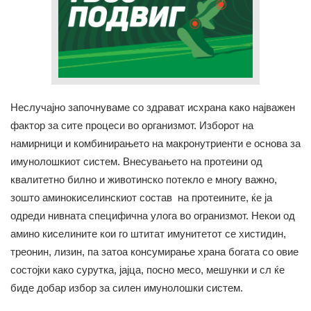
Неслучајно започнуваме со здрават исхрана како најважен
фактор за сите процеси во организмот. Изборот на
намирници и комбинирањето на макронутриенти е основа за
имунолошкиот систем. Внесувањето на протеини од
квалитетно билно и животинско потекло е многу важно,
зошто аминокиселинскиот состав на протеините, ќе ја
одреди нивната специфична улога во огранизмот. Некои од
амино киселините кои го штитат имунитетот се хистидин,
треонин, лизин, па затоа консумирање храна богата со овие
состојки како сурутка, јајца, посно месо, мешунки и сл ќе
биде добар избор за силен имунолошки систем.