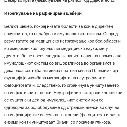
шеќер во крвта (намалување на ризикот од дијабетес 2).
Избегнување на рафинирани шеќери
Белиот шеќер, покрај низата болести за кои е директен
причинител, го ослабува и имунолошкиот систем. Според
резултатите од медицинско истражување кои беа објавени
во американскиот журнал за медицински науки, меѓу
другото, беше посочено дека главниот начин на промена на
имунолошкиот систем со вишок гликоза во организмот е
дека оваа состојба активира протеин киназа Ц, ензим чија
функција ја инхибира миграцијата на неутрофилите,
фагоцитозата и, следствено, го ограничува уништувањето
на инфективните агенси. Неутрофилите се крвни клетки кои
се суштински дел од имунолошкиот систем кои се
одговорни за ослободување од странски агенси во случаи
на инфекција; тие внесуваат патогени (фагоцитоза) и лачат
ензими кои ги уништуваат. Значи, со покачена гликоза,