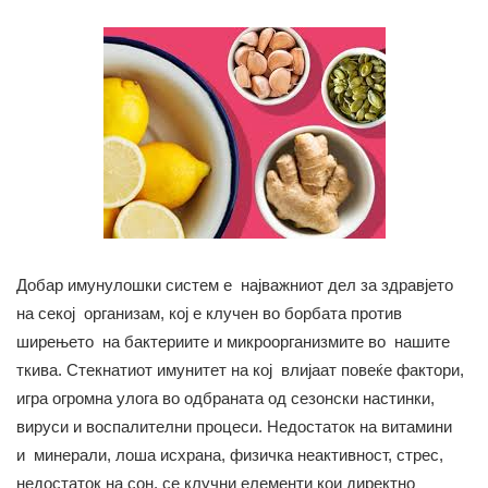
Добар имунулошки систем е најважниот дел за здравјето
на секој организам, кој е клучен во борбата против
ширењето на бактериите и микроорганизмите во нашите
ткива. Стекнатиот имунитет на кој влијаат повеќе фактори,
игра огромна улога во одбраната од сезонски настинки,
вируси и воспалителни процеси. Недостаток на витамини
и минерали, лоша исхрана, физичка неактивност, стрес,
недостаток на сон, се клучни елементи кои директно