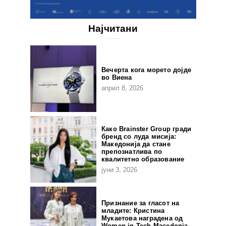
Најчитани
Вечерта кога морето дојде
во Виена
април 8, 2026
Како Brainster Group гради
бренд со луда мисија:
Македонија да стане
препознатлива по
квалитетно образование
јуни 3, 2026
Признание за гласот на
младите: Кристина
Мукаетова наградена од
Women in Tech Macedonia