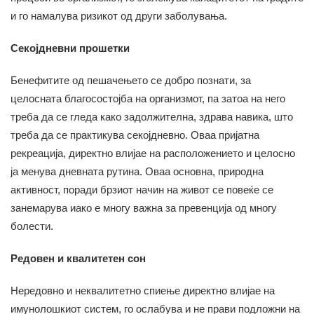
и го намалува ризикот од други заболувања.
Секојдневни прошетки
Бенефитите од пешачењето се добро познати, за
целосната благосостојба на организмот, па затоа на него
треба да се гледа како задолжителна, здрава навика, што
треба да се практикува секојдневно. Оваа пријатна
рекреација, директно влијае на расположението и целосно
ја менува дневната рутина. Оваа основна, природна
активност, поради брзиот начин на живот се повеќе се
занемарува иако е многу важна за превенција од многу
болести.
Редовен и квалитетен сон
Нередовно и неквалитетно спиење директно влијае на
имунолошкиот систем, го ослабува и не прави подложни на