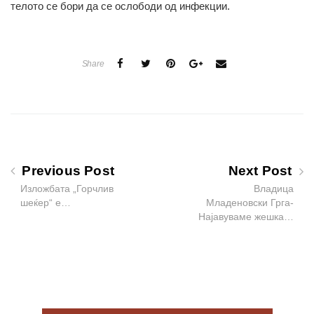
телото се бори да се ослободи од инфекции.
Share
Previous Post
Next Post
Изложбата „Горчлив
Владица
шеќер“ е…
Младеновски Грга-
Најавуваме жешка…