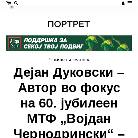
0
In
ЖИВОТ И КУЛТУРА
Дејан Дуковски –
Автор во фокус
на 60. јубилеен
МТФ „Војдан
Чернодрински“ –