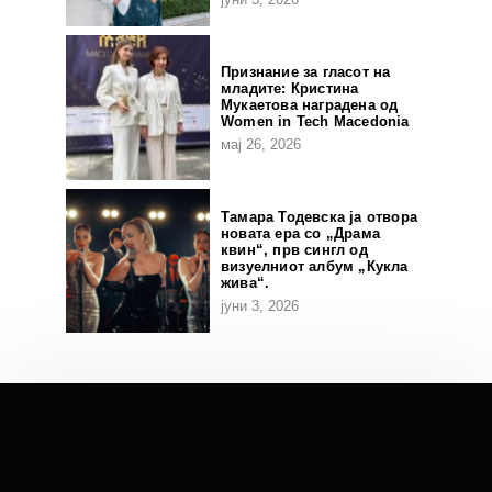
Признание за гласот на
младите: Кристина
Мукаетова наградена од
Women in Tech Macedonia
мај 26, 2026
Тамара Тодевска ја отвора
новата ера со „Драма
квин“, прв сингл од
визуелниот албум „Кукла
жива“.
јуни 3, 2026