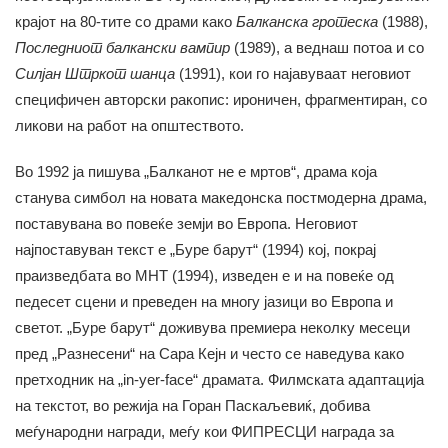
крајот на 80-тите со драми како
Балканска гротеска
(1988),
Последниот балкански вампир
(1989), а веднаш потоа и со
Силјан Штркот шанца
(1991), кои го најавуваат неговиот
специфичен авторски ракопис: ироничен, фрагментиран, со
ликови на работ на општеството.
Во 1992 ја пишува „Балканот не е мртов“, драма која
станува симбол на новата македонска постмодерна драма,
поставувана во повеќе земји во Европа. Неговиот
најпоставуван текст е „Буре барут“ (1994) кој, покрај
праизведбата во МНТ (1994), изведен е и на повеќе од
педесет сцени и преведен на многу јазици во Европа и
светот. „Буре барут“ доживува премиера неколку месеци
пред „Разнесени“
на Сара Кејн и често се наведува како
претходник на „in-yer-face“ драмата. Филмската адаптација
на текстот, во режија на Горан Паскаљевиќ, добива
меѓународни награди, меѓу кои ФИПРЕСЦИ награда за