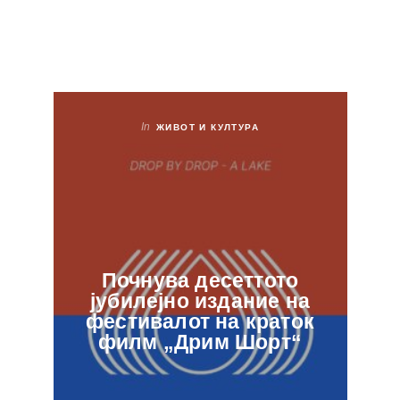
In
ЖИВОТ И КУЛТУРА
Почнува десеттото
јубилејно издание на
ф
фестивалот на краток
в
филм „Дрим Шорт“