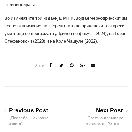
позиционирање.
Во изминатите три изданија, МТФ „Војдан Чернодрински“ им
посвети внимание на творештвата на прилепски театарски
уметници со програмата „Прилеп во фокус“ (2024), на Горан
Стефановски (2023) и на Коле Чашуле (2022).
Share
Previous Post
Next Post
,,Пласебо“ - ликовна
Светска премиера
изложба…
на филмот „Ритам…