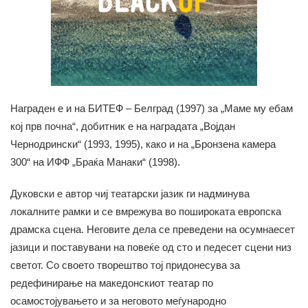
Награден е и на БИТЕФ – Белград (1997) за „Маме му ебам
кој прв почна“, добитник е на наградата „Војдан
Чернодрински“ (1993, 1995), како и на „Бронзена камера
300“ на ИФФ „Браќа Манаки“ (1998).
Дуковски е автор чиј театарски јазик ги надминува
локалните рамки и се вмрежува во пошироката европска
драмска сцена. Неговите дела се преведени на осумнаесет
јазици и поставувани на повеќе од сто и педесет сцени низ
светот. Со своето творештво тој придонесува за
редефинирање на македонскиот театар по
осамостојувањето и за неговото меѓународно