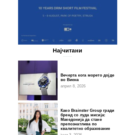
Најчитани
Вечерта кога морето дојде
во Виена
април 8, 2026
Како Brainster Group гради
бренд со луда мисија:
Македонија да стане
препознатлива по
квалитетно образование
јуни 3, 2026