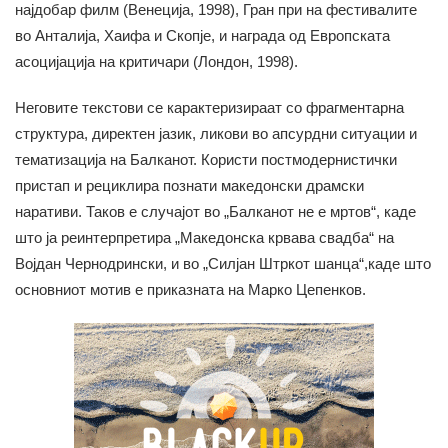
најдобар филм (Венеција, 1998), Гран при на фестивалите
во Анталија, Хаифа и Скопје, и награда од Европската
асоцијација на критичари (Лондон, 1998).
Неговите текстови се карактеризираат со фрагментарна
структура, директен јазик, ликови во апсурдни ситуации и
тематизација на Балканот. Користи постмодернистички
пристап и рециклира познати македонски драмски
наративи. Таков е случајот во „Балканот не е мртов“, каде
што ја реинтерпретира „Македонска крвава свадба“ на
Војдан Чернодрински, и во „Силјан Штркот шанца“,каде што
основниот мотив е приказната на Марко Цепенков.