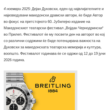
4 н
оември 2025
: Дејан Дуковски, еден од највлијателните и
најизведувани македонски драмски автори, ќе биде Автор
во фокус на претстојното 60. Јубилејно издание на
Македонскиот театарски фестивал „Војдан Чернодрински“
во Прилеп. Фестивалот ќе му посвети ден на авторот во кој
со различни содржини ќе биде потенцирана важноста на
Дуковски за македонската театарска меморија и култура,
воопшто. Фестивалот годинава ќе се одржи од 12 до 19 јуни
2026 година.