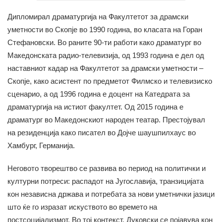
Дипломирал драматургија на Факултетот за драмски
уметности во Скопје во 1990 година, во класата на Горан
Стефановски. Во раните 90-ти работи како драматург во
Македонската радио-телевизија, од 1993 година е дел од
наставниот кадар на Факултетот за драмски уметности
–
Скопје, како асистент по предметот Филмско и телевизиско
сценарио, а од 1996 година е доцент на Катедрата за
драматургија на истиот факултет. Од 2015 година е
драматург во Македонскиот народен театар. Престојувал
на резиденција како писател во Дојче шаушпилхаус во
Хамбург, Германија.
Неговото творештво се развива во период на политички и
културни потреси: распадот на Југославија, транзицијата
кон независна држава и потребата за нови уметнички јазици
што ќе го изразат искуството во времето на
постсоцијализмот. Во тој контекст, Дуковски се појавува кон