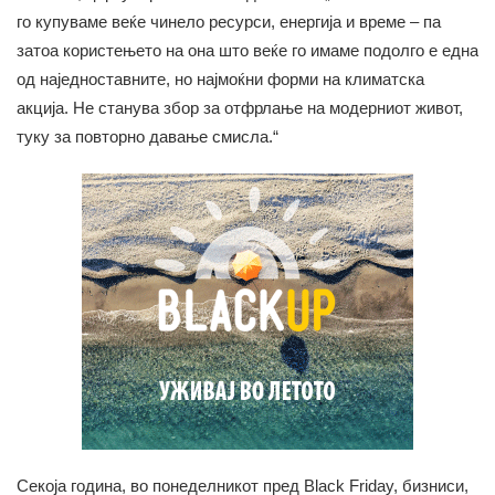
го купуваме веќе чинело ресурси, енергија и време – па
затоа користењето на она што веќе го имаме подолго е една
од наједноставните, но најмоќни форми на климатска
акција. Не станува збор за отфрлање на модерниот живот,
туку за повторно давање смисла.“
Секоја година, во понеделникот пред Black Friday, бизниси,