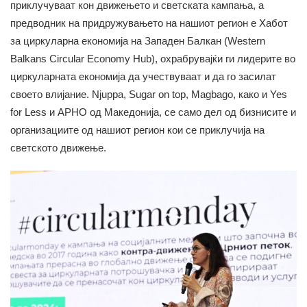
приклучуваат кон движењето и светската кампања, а
предводник на придружувањето на нашиот регион е Хабот
за циркуларна економија на Западен Балкан (Western
Balkans Circular Economy Hub), охрабрувајќи ги лидерите во
циркуларната економија да учествуваат и да го засилат
своето влијание. Njuppa, Sugar on top, Magbago, како и Yes
for Less и АРНО од Македонија, се само дел од бизнисите и
организациите од нашиот регион кои се приклучија на
светското движење.