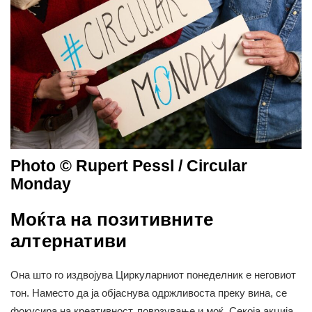
Photo © Rupert Pessl / Circular
Monday
Моќта на позитивните
алтернативи
Она што го издвојува Циркуларниот понеделник е неговиот
тон. Наместо да ја објаснува одржливоста преку вина, се
фокусира на креативност, поврзување и моќ. Секоја акција,