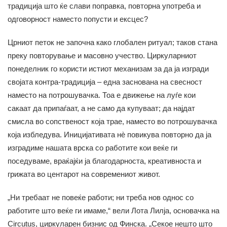
традиција што ќе слави поправка, повторна употреба и
одговорност наместо попусти и ексцес?
Црниот петок не започна како глобален ритуал; таков стана
преку повторување и масовно учество. Циркуларниот
понеделник го користи истиот механизам за да ја изгради
својата контра-традиција – една заснована на свесност
наместо на потрошувачка. Тоа е движење на луѓе кои
сакаат да припаѓаат, а не само да купуваат; да најдат
смисла во сопственост која трае, наместо во потрошувачка
која избледува. Иницијативата нè повикува повторно да ја
изградиме нашата врска со работите кои веќе ги
поседуваме, враќајќи ја благодарноста, креативноста и
грижата во центарот на современиот живот.
„Ни требаат не повеќе работи; ни треба нов однос со
работите што веќе ги имаме,“ вели Лота Лилја, основачка на
Circutus, циркуларен бизнис од Финска. „Секое нешто што