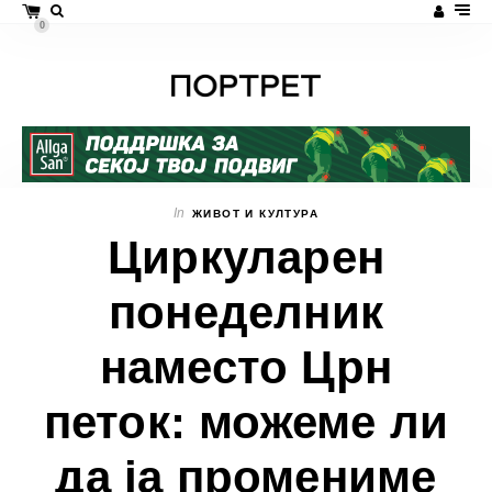
0
In
ЖИВОТ И КУЛТУРА
Циркуларен
понеделник
наместо Црн
петок: можеме ли
да ја промениме