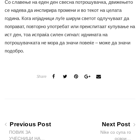
Со славење на еден ден свесна потрошувачка, движењето
се надева да инспирира промени и во текот на целата
година. Кога илјадници луѓе ширум светот одлучуваат да
поправат, повторно употребат или преиспитаат купување на
ист ден, тоа испраќа силен сигнал: иднината на
потрошувачката не мора да значи повеќе – може да значи
подобро.
Share
Previous Post
Next Post
ПОВИК ЗА
Nike со супа го
УЧЕСНИЦИ НА…
освои…