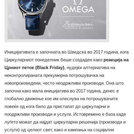
Иницијативата е започната во Шведска во 2017 година, кога
Циркуларниот понеделник беше создаден како
реакција на
Црниот петок (Black Friday)
, нудејќи алтернатива на
неконтролираната прекумерна потрошувачка на
новопроизведени, често неодржливи производи. Она што
започна како мала иницијатива во 2017 година, денес е
глобално движење кое им олеснува на потрошувачите
повеќе од кога било да пристапат до циркуларни и
поодржливи производи и услуги. Истовремено е база каде
луѓето можат да најдат циркуларни решенија (производи и
услуги) од целиот свет, како и кампања на социјални