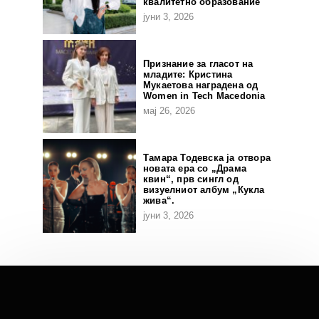
квалитетно образование
јуни 3, 2026
Признание за гласот на
младите: Кристина
Мукаетова наградена од
Women in Tech Macedonia
мај 26, 2026
Тамара Тодевска ја отвора
новата ера со „Драма
квин“, прв сингл од
визуелниот албум „Кукла
жива“.
јуни 3, 2026