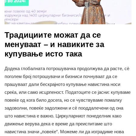
Традициите можат да се
менуваат – и навиките за
купување исто така
Додека глобалната потрошувачка продолжува да расте, сè
поголем број потрошувачи и бизниси почнуваат да се
прашуваат дали бескрајното купување навистина носи
среќа, или само исцрпеност. Податоците се јасни: купуваме
повеќе од кога било досега, но се чувствуваме помалку
задоволни, повеќе задолжени и сè пооддалечени од она
што навистина е важно. Циркуларниот понеделник како
движење верува дека е време да преиспитаме што
навистина значи „повеќе“. Можеме ли да изградиме нова