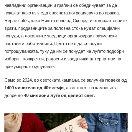
невладини организации и граѓани се обединуваат за да
покажат како изгледа свесната потрошувачка во пракса.
Repair cafés, како Ништо ново од Скопје, ги отвораат своите
врати, продавниците за половна стока нудат специјални
понуди, а локалните заедници организираат разменски
настани и работилници. Целта не е да се осуди
потрошувачката, туку да им се понудат на луѓето подобри
избори – конкретни, радосни и заеднички алтернативи на
прекумерното купување.
Само во 2024, во светската кампања се вклучија
повеќе од
1400 чинители од 40+ земји
, а хаштагот на кампањата
допре до
40 милиони луѓе од целиот свет
.