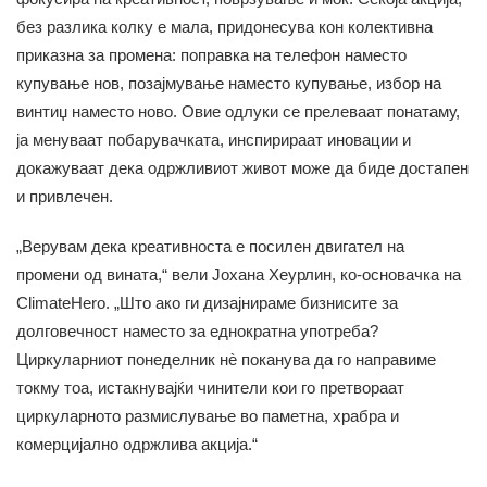
без разлика колку е мала, придонесува кон колективна
приказна за промена: поправка на телефон наместо
купување нов, позајмување наместо купување, избор на
винтиџ наместо ново. Овие одлуки се прелеваат понатаму,
ја менуваат побарувачката, инспирираат иновации и
докажуваат дека одржливиот живот може да биде достапен
и привлечен.
„Верувам дека креативноста е посилен двигател на
промени од вината,“ вели Јохана Хеурлин, ко-основачка на
ClimateHero. „Што ако ги дизајнираме бизнисите за
долговечност наместо за еднократна употреба?
Циркуларниот понеделник нè поканува да го направиме
токму тоа, истакнувајќи чинители кои го претвораат
циркуларното размислување во паметна, храбра и
комерцијално одржлива акција.“