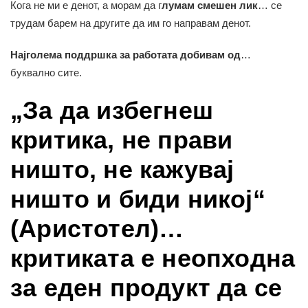
Кога не ми е денот, а морам да г
лумам смешен лик
… се
трудам барем на другите да им го направам денот.
Најголема поддршка за работата добивам од
…
буквално сите.
„За да избегнеш
критика, не прави
ништо, не кажувај
ништо и биди никој“
(Аристотел)…
критиката е неопходна
за еден продукт да се