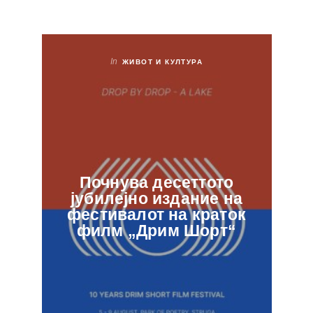
In
ЖИВОТ И КУЛТУРА
Почнува десеттото
јубилејно издание на
ф
фестивалот на краток
в
филм „Дрим Шорт“