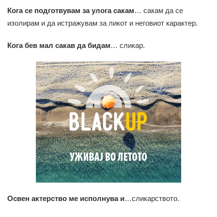
Кога се подготвувам за улога сакам
… сакам да се
изолирам и да истражувам за ликот и неговиот карактер.
Кога бев мал сакав да бидам
… сликар.
Освен актерство ме исполнува и
…сликарството.