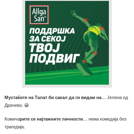
Мустаќите на Талат би сакал да ги видам на
… Јелена од
Драчево. 😀
Комича
рите се најтажните личности
… нема комедија без
трагедија.