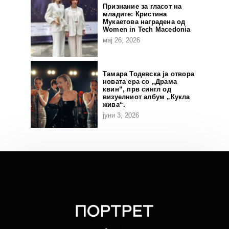
Признание за гласот на
младите: Кристина
Мукаетова наградена од
Women in Tech Macedonia
мај 26, 2026
Тамара Тодевска ја отвора
новата ера со „Драма
квин“, прв сингл од
визуелниот албум „Кукла
жива“.
јуни 3, 2026