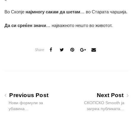
Во Скопје
најмногу сакам да шетам
… во Старата чаршија.
Да си среќен значи
… најважното нешто во животот.
Share
Previous Post
Next Post
Нови формули за
СКОПСКО Smooth ја
убавина…
загреа публиката…