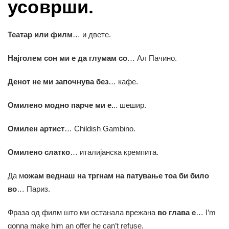
усоврши.
Театар или филм
… и двете.
Најголем сон ми е да глумам со
… Ал Пачино.
Денот не ми започнува без
… кафе.
Омилено модно парче ми е.
.. шешир.
Омилен артист
… Childish Gambino.
Омилено слатко
… италијанска кремпита.
Да м
ожам веднаш на тргнам на патување тоа би било
во
… Париз.
Фраза од филм што ми останала врежана
во глава е
… I’m
gonna make him an offer he can’t refuse.