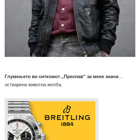
Глумењето во ситкомот „Преспав“ за мене значи
…
остварена животна желба.