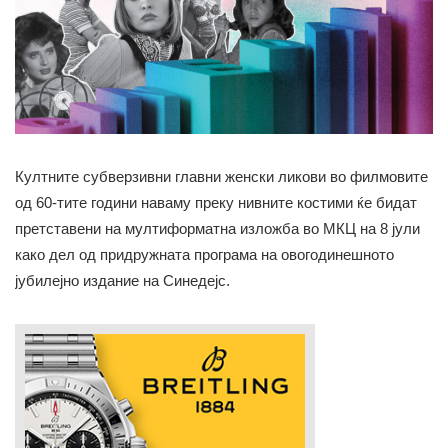
Култните субверзивни главни женски ликови во филмовите
од 60-тите години наваму преку нивните костими ќе бидат
претставени на мултиформатна изложба во МКЦ на 8 јули
како дел од придружната програма на овогодинешното
јубилејно издание на Синедејс.