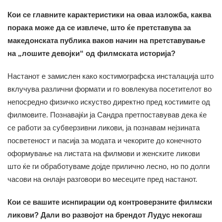
Кои се главните карактеристики на оваа изложба, каква
порака може да се извлече, што ќе претставува за
македонската публика ваков начин на претставување
на „лошите девојки“ од филмската историја?
Настанот е замислен како костимографска инсталација што
вклучува различни формати и го вовлекува посетителот во
непосредно физичко искуство директно пред костимите од
филмовите. Познавајќи ја Сандра претпоставував дека ќе
се работи за субверзивни ликови, ја познавам нејзината
посветеност и пасија за модата и чекорите до конечното
оформување на листата на филмови и женските ликови
што ќе ги обработуваме дојде прилично лесно, но по долги
часови на онлајн разговори во месеците пред настанот.
Кои се вашите иснпирации од контроверзните филмски
ликови? Дали во развојот на брендот Лудус некогаш