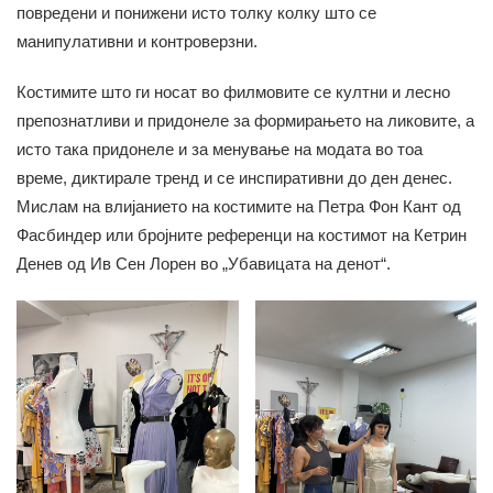
повредени и понижени исто толку колку што се
манипулативни и контроверзни.
Костимите што ги носат во филмовите се култни и лесно
препознатливи и придонеле за формирањето на ликовите, а
исто така придонеле и за менување на модата во тоа
време, диктирале тренд и се инспиративни до ден денес.
Мислам на влијанието на костимите на Петра Фон Кант од
Фасбиндер или бројните референци на костимот на Кетрин
Денев од Ив Сен Лорен во „Убавицата на денот“.