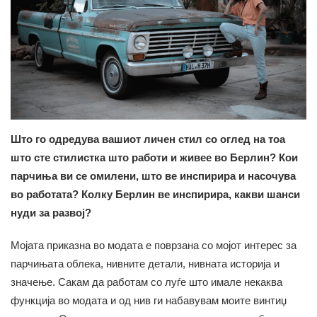
Што го одредува вашиот личен стил со оглед на тоа
што сте стилистка што работи и живее во Берлин? Кои
парчиња ви се омилени, што ве инспирира и насочува
во работата? Колку Берлин ве инспирира, какви шанси
нуди за развој?
Мојата приказна во модата е поврзана со мојот интерес за
парчињата облека, нивните детали, нивната историја и
значење. Сакам да работам со луѓе што имале некаква
функција во модата и од нив ги набавувам моите винтиџ