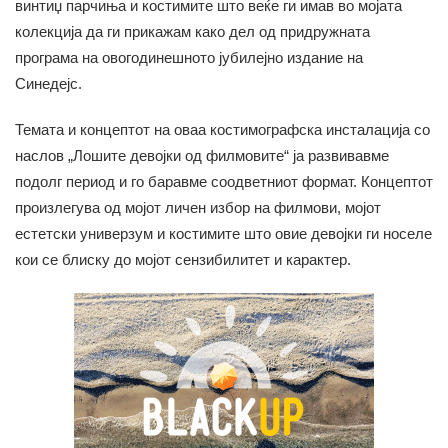
винтиџ парчиња и костимите што веќе ги имав во мојата
колекција да ги прикажам како дел од придружната
програма на овогодинешното јубилејно издание на
Синедејс.
Темата и концептот на оваа костимографска инсталација со
наслов „Лошите девојки од филмовите“ ја развивавме
подолг период и го баравме соодветниот формат. Концептот
произлегува од мојот личен избор на филмови, мојот
естетски универзум и костимите што овие девојки ги носеле
кои се блиску до мојот сензибилитет и карактер.