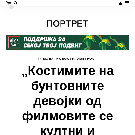
0
In
МОДА
,
НОВОСТИ
,
УМЕТНОСТ
„Костимите на
бунтовните
девојки од
филмовите се
култни и