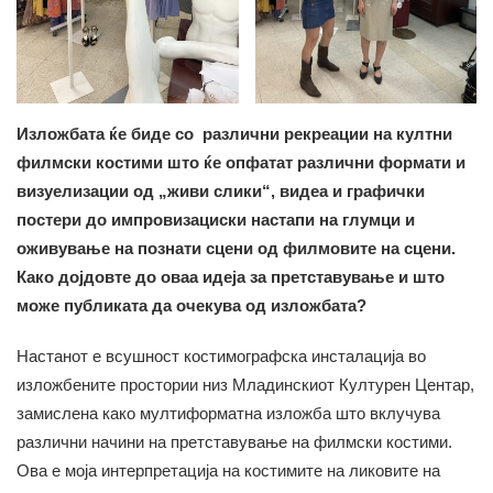
Изложбата ќе биде со различни рекреации на култни
филмски костими што ќе опфатат различни формати и
визуелизации од „живи слики“, видеа и графички
постери до импровизациски настапи на глумци и
оживување на познати сцени од филмовите на сцени.
Како дојдовте до оваа идеја за претставување и што
може публиката да очекува од изложбата?
Настанот е всушност костимографска инсталација во
изложбените простории низ Младинскиот Културен Центар,
замислена како мултиформатна изложба што вклучува
различни начини на претставување на филмски костими.
Ова е моја интерпретација на костимите на ликовите на