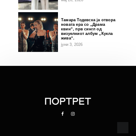
Тамара Тодевска ја отвора
новата ера со „Драма
квин“, прв сингл од
визуелниот албум „Кукла
жива“.
јуни 3, 2026