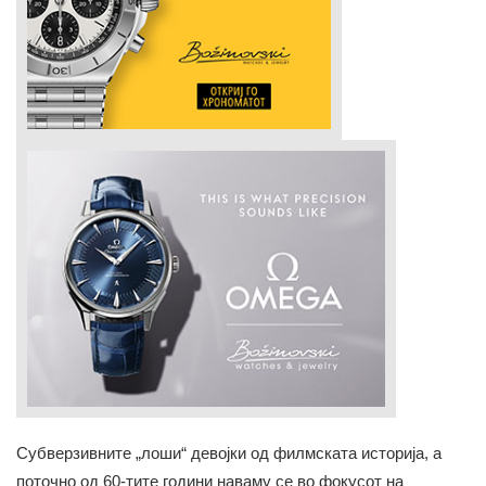
Субверзивните „лоши“ девојки од филмската историја, а
поточно од 60-тите години наваму се во фокусот на