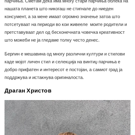
парчиња. Сметам дека има многу стари парчиња облека на
нашата планета што никогаш не стигнале до ниеден
консумент, а за мене имаат огромно значење затоа што
потсетуваат на периоди во кои живееле моите родители и
претставуваат дел од бесконечната човечка креативност
што можеби не ја гледаме толку често денес.
Берлин е мешавина од многу различни култури и стилови
каде мојот личен стил и селекција на винтиџ парчиња е
добро прифатен и интересот е постојан, а самиот град ја
поддржува и истакнува оригиналоста.
Драган Христов