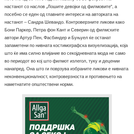
настанот со наслов „Лошите девојки од филмовите“, а
посебно се еден од главните интереси на авторката на
настанот – Сандра Шевандо. Контроверзните ликови како
Бони Паркер, Петра фон Кант и Северин од филмските
автори Артур Пен, Фасбиндер и Буњуел ќе останат
запаметени по нивната костимографска визуелизација, која
што ќе има силно влијание во секојдневната мода не само
во периодот во кој што филмот излегол, туку и децении
нанапред. Она што ги поврзува избраните ликови е нивната
неконвенционалност, контроверзноста и противењето на
наметнатите општествени норми.