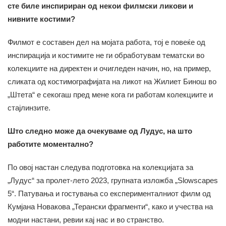
сте биле инспириран од некои филмски ликови и
нивните костими?
Филмот е составен дел на мојата работа, тој е повеќе од
инспирација и костимите не ги обработувам тематски во
колекциите на директен и очигледен начин, но, на пример,
сликата од костимографијата на ликот на Жилиет Бинош во
„Штета“ е секогаш пред мене кога ги работам колекциите и
стајлинзите.
Што следно може да очекуваме од Лудус, на што
работите моментално?
По овој настан следува подготовка на колекцијата за
„Лудус“ за пролет-лето 2023, групната изложба „Slowscapes
5“. Патувања и гостувања со експерименталниот филм од
Кумјана Новакова „Терански фрагменти“, како и учества на
модни настани, ревии кај нас и во странство.