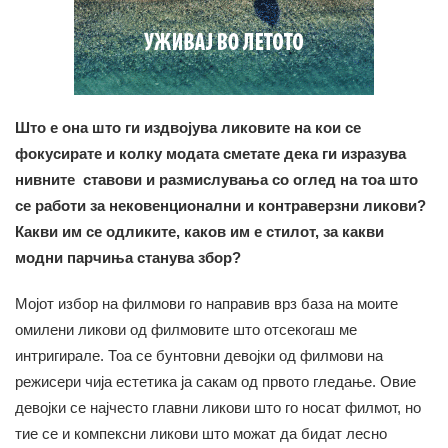
Што е она што ги издвојува ликовите на кои се
фокусирате и колку модата сметате дека ги изразува
нивните ставови и размислувања со оглед на тоа што
се работи за нековенционални и контраверзни ликови?
Какви им се одликите, каков им е стилот, за какви
модни парчиња станува збор?
Мојот избор на филмови го направив врз база на моите
омилени ликови од филмовите што отсекогаш ме
интригирале. Тоа се бунтовни девојки од филмови на
режисери чија естетика ја сакам од првото гледање. Овие
девојки се најчесто главни ликови што го носат филмот, но
тие се и компексни ликови што можат да бидат лесно