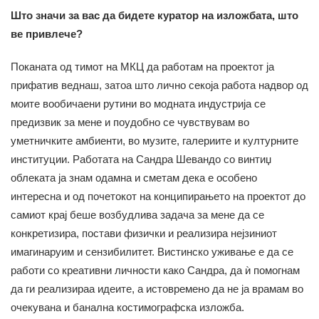
Што значи за вас да бидете куратор на изложбата, што
ве привлече?
Поканата од тимот на МКЦ да работам на проектот ја
прифатив веднаш, затоа што лично секоја работа надвор од
моите вообичаени рутини во модната индустрија се
предизвик за мене и поудобно се чувствувам во
уметничките амбиенти, во музите, галериите и културните
институции. Работата на Сандра Шевандо со винтиџ
облеката ја знам одамна и сметам дека е особено
интересна и од почетокот на конципирањето на проектот до
самиот крај беше возбудлива задача за мене да се
конкретизира, постави физички и реализира нејзиниот
имагинаруим и сензибилитет. Вистинско уживање е да се
работи со креативни личности како Сандра, да ѝ помогнам
да ги реализираа идеите, а истовремено да не ја врамам во
очекувана и банална костимографска изложба.