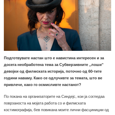
Подготвувате настан што е навистина интересен и за
досега необработена тема за Субверзивните „лоши“
девојки од филмската историја, поточно од 60-тите
години наваму. Како се одлучивте за темата, што ве
привлече, како го осмисливте настанот?
По покана на организаторите на Синдејс, кои ја согледаа
поврзаноста на мојата работа со и филмската
костимографија, бев повикана моите лични фасциниции од