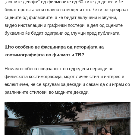
„лошите девојки“ од филмовите од 60-тите до денес и ќе
бидат претставени главно на модели што ќе ги ре-креираат
сцените од филмовите, а ќе бидат вклучени и звучни,
видео инсталации и графички постери, а дел од сцените
буквално ќе бидат одиграни од глумци пред публиката.
Што особено ве фасцинира од историјата на
костимографијата во филмот и ТВ?
Немам особена поврзаност со одредени периоди во
филмската костимографија, мојот личен стил и интерес е
еклектичен, не се врзувам за декади и сакам да си играм со
различните стилови во модните декади.