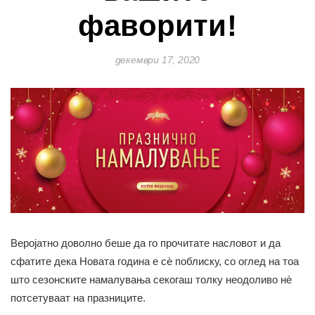
фаворити!
декември 17, 2020
Веројатно доволно беше да го прочитате насловот и да
сфатите дека Новата година е сè поблиску, со оглед на тоа
што сезонските намалувања секогаш толку неодоливо нè
потсетуваат на празниците.