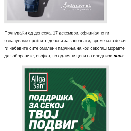
Почнувајќи од денеска, 17 декември, официјално ги
означуваме среќните денови за започнати, време кога ќе си
ги набавите сите омилени парчиња на кои секогаш моравте
да заборавите, овојпат, по одлични цени на следниов
линк
.