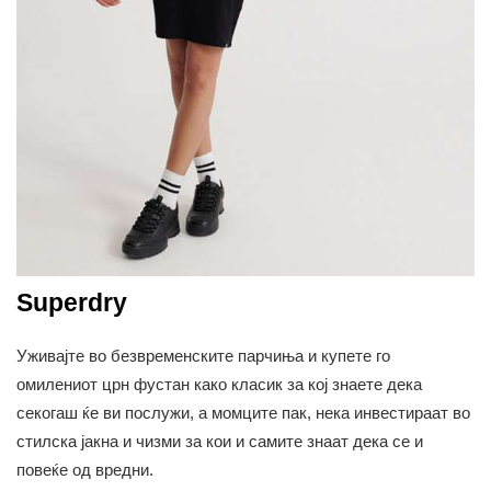
Superdry
Уживајте во безвременските парчиња и купете го
омилениот црн фустан како класик за кој знаете дека
секогаш ќе ви послужи, а момците пак, нека инвестираат во
стилска јакна и чизми за кои и самите знаат дека се и
повеќе од вредни.