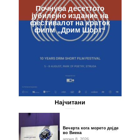
Почнува десеттото
јубилејно издание на
ф
фестивалот на краток
в
филм „Дрим Шорт“
Најчитани
Вечерта кога морето дојде
во Виена
април 8, 2026