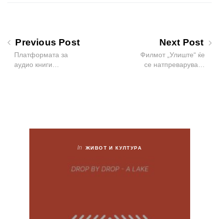
Previous Post
Next Post
Платформата за
Филмот „Улиште“ ќе
аудио книги…
се натпреварува…
In
ЖИВОТ И КУЛТУРА