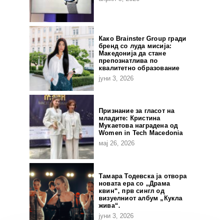
Како Brainster Group гради
бренд со луда мисија:
Македонија да стане
препознатлива по
квалитетно образование
јуни 3, 2026
Признание за гласот на
младите: Кристина
Мукаетова наградена од
Women in Tech Macedonia
мај 26, 2026
Тамара Тодевска ја отвора
новата ера со „Драма
квин“, прв сингл од
визуелниот албум „Кукла
жива“.
јуни 3, 2026