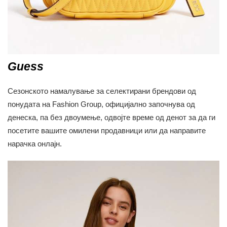
Guess
Сезонското намалување за селектирани брендови од
понудата на Fashion Group, официјално започнува од
денеска, па без двоумење, одвојте време од денот за да ги
посетите вашите омилени продавници или да направите
нарачка онлајн.