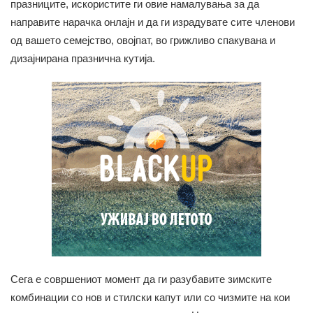
празниците, искористите ги овие намалувања за да
направите нарачка онлајн и да ги израдувате сите членови
од вашето семејство, овојпат, во грижливо спакувана и
дизајнирана празнична кутија.
Сега е совршениот момент да ги разубавите зимските
комбинации со нов и стилски капут или со чизмите на кои