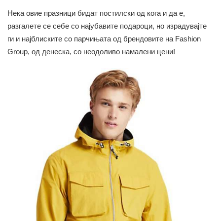
Нека овие празници бидат постилски од кога и да е,
разгалете се себе со најубавите подароци, но израдувајте
ги и најблиските со парчињата од брендовите на Fashion
Group, од денеска, со неодоливо намалени цени!