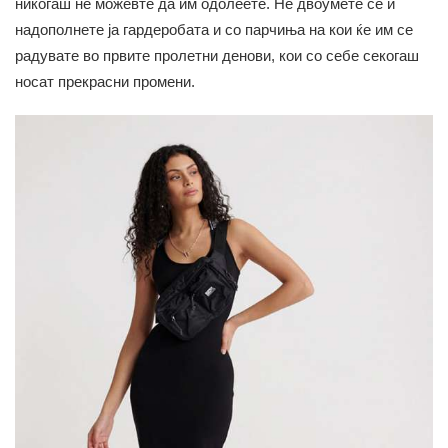
никогаш не можевте да им одолеете. Не двоумете се и
надополнете ја гардеробата и со парчиња на кои ќе им се
радувате во првите пролетни денови, кои со себе секогаш
носат прекрасни промени.