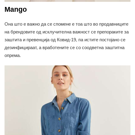
Mango
Она што е важно да се спомене е тоа што во продавниците
на брендовите од исклучителна важност се препораките за
заштита и превенција од Ковид-19, па истите постојано се
дезинфицираат, а вработените се со соодветна заштитна
опрема.