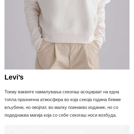
Levi’s
Токму ваквите намалувања секогаш асоцираат на една
топла празнична атмосфера во која секоја година бевме
вљубени, но овојпат, во малку поинакво издание, но со
подеднаква магија која со себе секогаш носи возбуда.