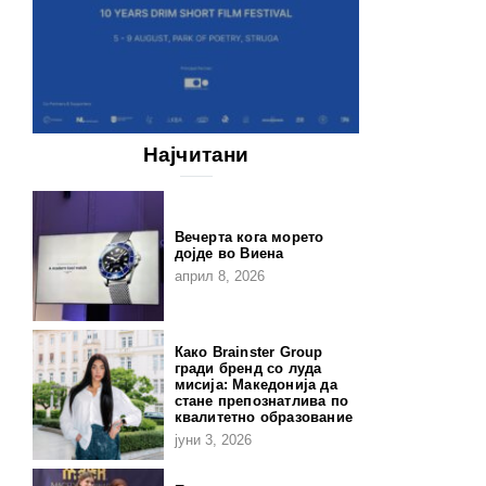
Најчитани
Вечерта кога морето
дојде во Виена
април 8, 2026
Како Brainster Group
гради бренд со луда
мисија: Македонија да
стане препознатлива по
квалитетно образование
јуни 3, 2026