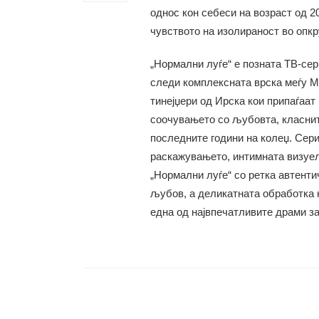
однос кон себеси на возраст од 2
чувството на изолираност во опк
„Нормални луѓе“ е позната ТВ-сер
следи комплексната врска меѓу Ме
тинејџери од Ирска кои припаѓаат
соочувањето со љубовта, класнит
последните години на колеџ. Сери
раскажувањето, интимната визуел
„Нормални луѓе“ со ретка автент
љубов, а деликатната обработка н
една од највпечатливите драми з