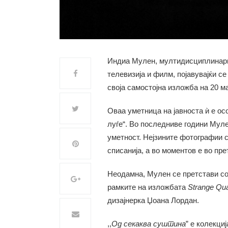
Индиа Мулен, мултидисциплинарна
телевизија и филм, појавувајќи се
своја самостојна изложба на 20 м
Оваа уметница на јавноста ѝ е ос
луѓе“. Во последниве години Мул
уметност. Нејзините фотографии 
списанија, а во моментов е во пр
Неодамна, Мулен се претстави со
рамките на изложбата
Strange Qu
дизајнерка Џоана Лордан.
,,
Од секаква суштина
” е колекци