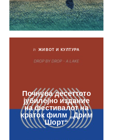
In
ЖИВОТ И КУЛТУРА
In
ЖИ
Лаб
Почнува десеттото
орга
јубилејно издание
францу
на фестивалот на
ве
краток филм „Дрим
отвор
Шорт“
рамкит
в