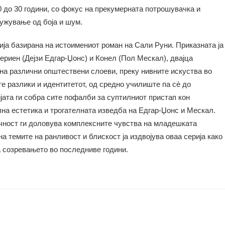
0 до 30 години, со фокус на прекумерната потрошувачка и
ружување од боја и шум.
ија базирана на истоимениот роман на Сали Руни. Приказната ја
риен (Дејзи Едгар-Џонс) и Конел (Пол Мескал), двајца
 на различни општествени слоеви, преку нивните искуства во
е разлики и идентитетот, од средно училиште па сè до
јата ги собра сите пофалби за суптилниот пристап кон
на естетика и трогателната изведба на Едгар-Џонс и Мескал.
ичност ги доловува комплексните чувства на младешката
а темите на ранливост и блискост ја издвојува оваа серија како
а созревањето во последниве години.