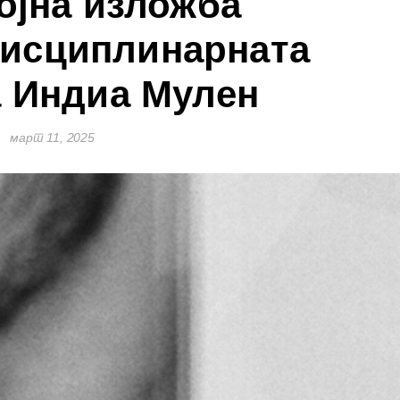
ојна изложба
дисциплинарната
а Индиа Мулен
март 11, 2025