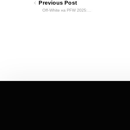
Previous Post
Off-White на PFW 2025:…