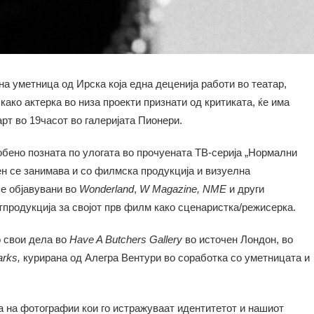
 уметница од Ирска која една деценија работи во театар,
 како актерка во низа проекти признати од критиката, ќе има
арт во 19часот во галеријата Пионери.
обено позната по улогата во прочуената ТВ-серија „Нормални
ен се занимава и со филмска продукција и визуелна
се објавувани во
Wonderland
,
W Magazine,
NME
и други
етпродукција за својот прв филм како сценаристка/режисерка.
 свои дела во
Have A Butchers Gallery
во источен Лондон, во
arks
,
курирана од Алегра Вентури во соработка со уметницата и
ја на фотографии кои го истражуваат идентитетот и нашиот