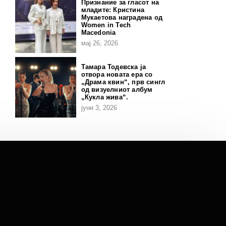
Признание за гласот на
младите: Кристина
Мукаетова наградена од
Women in Tech
Macedonia
мај 26, 2026
Тамара Тодевска ја
отвора новата ера со
„Драма квин“, прв сингл
од визуелниот албум
„Кукла жива“.
јуни 3, 2026