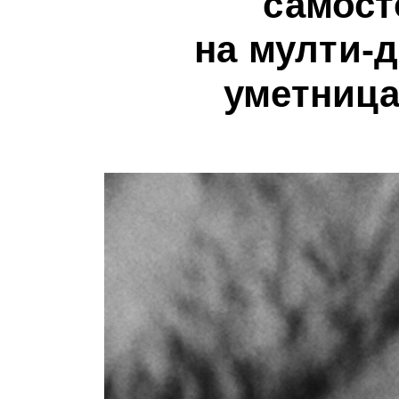
самост
на мулти-
уметниц