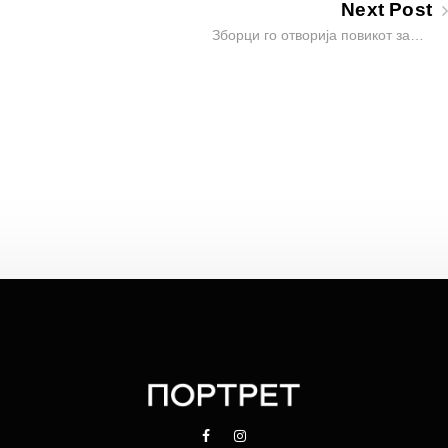
Next Post
Зборци го отворија повикот за…