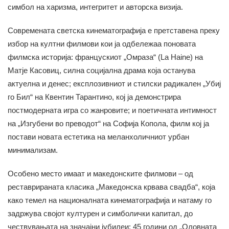
симбол на харизма, интегритет и авторска визија.
Современата светска кинематографија е претставена преку
избор на култни филмови кои ја одбележаа поновата
филмска историја: францускиот „Омраза“ (La Haine) на
Матје Касовиц, силна социјална драма која останува
актуелна и денес; експлозивниот и стилски радикален „Убиј
го Бил“ на Квентин Тарантино, кој ја демонстрира
постмодерната игра со жанровите; и поетичната интимност
на „Изгубени во преводот“ на Софија Копола, филм кој ја
постави новата естетика на меланхоличниот урбан
минимализам.
Особено место имаат и македонските филмови – од
реставрираната класика „Македонска крвава свадба“, која
како темел на националната кинематографија и натаму го
задржува својот културен и симболички капитал, до
чествувањата на значајни јубилеи: 45 години од „Оловната