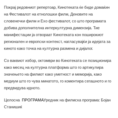
Покрај редовниот репертоар, Кинотеката ќе биде домаќин
на Фестивалот на етнолошки филм, Деновите на
словенечки филм и Ехо фестивалот, со што програмата
добива дополнителна интеркултурна димензија. Тие
манифестации ја отвораат Кинотеката кон поширокиот
регионален и европски контекст, нагласувајќи ја идејата за
киното како точка на културна размена и дијалог.
Со ваквиот избор, октомври во Кинотеката се позиционира
како месец на културна платформа што го артикулира
значењето на филмот како уметност и меморија, како
медиум што го чува минатото, го коментира сегашното и го
предвидува идното.
Целосна
ПРОГРАМА
Уредник на филмска програма: Бојан
Станишиќ