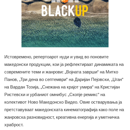
Истовремено, репертоарот нуди и увид во поновите
македонски продукции, кои ја рефлектираат динамиката на
современите теми и жанрови: „Војната заврши“ на Митко
Панов, „Три дена во септември“ на Даријан Пејовски, „Џган“
на Вардан Тозија, „Снежана на крајот умира“ на Кристијан
Ристевски и урбаниот омнибус „Скопје ремикс“ на
колективот Ново Македонско Видео. Овие остварувања ја
претставуваат македонската кинематографија како поле на
жанровска разновидност, креативна енергија и уметничка
храброст.