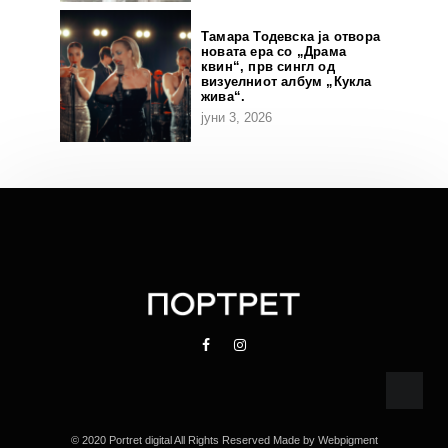
Тамара Тодевска ја отвора
новата ера со „Драма
квин“, прв сингл од
визуелниот албум „Кукла
жива“.
јуни 3, 2026
© 2020 Portret digital All Rights Reserved Made by
Webpigment