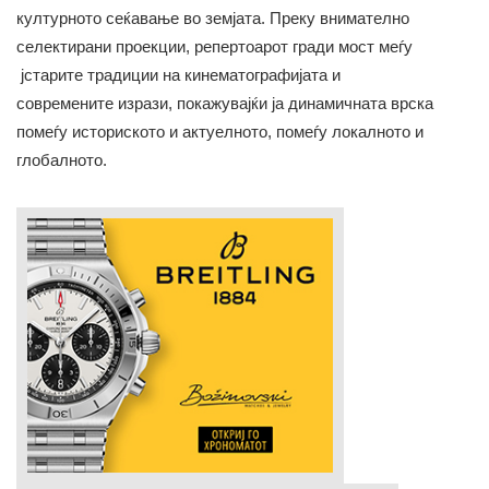
културното сеќавање во земјата. Преку внимателно
селектирани проекции, репертоарот гради мост меѓу
јстарите традиции на кинематографијата и
современите изрази, покажувајќи ја динамичната врска
помеѓу историското и актуелното, помеѓу локалното и
глобалното.