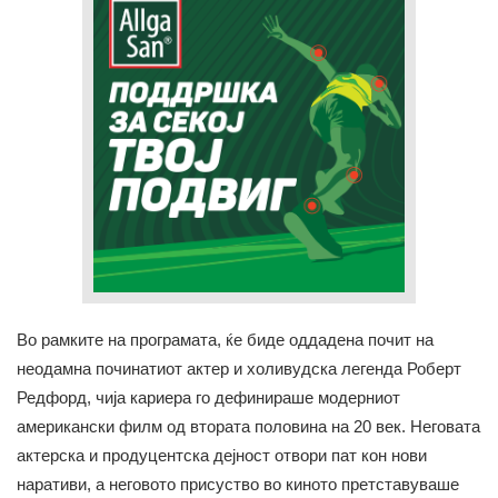
Во рамките на програмата, ќе биде оддадена почит на
неодамна починатиот актер и холивудска легенда Роберт
Редфорд, чија кариера го дефинираше модерниот
американски филм од втората половина на 20 век. Неговата
актерска и продуцентска дејност отвори пат кон нови
наративи, а неговото присуство во киното претставуваше