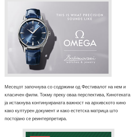
Месецот започнува со содржини од Фестивалот на нем и
класичен филм. Токму преку оваа перспектива, Кинотеката
ја истакнува континуираната важност на архивското кино
како културен документ и како естетска матрица што
постојано се реинтерпретира.