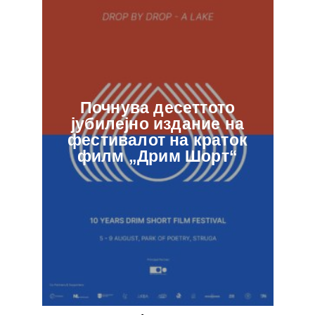
Почнува десеттото
јубилејно издание на
ф
фестивалот на краток
в
филм „Дрим Шорт“