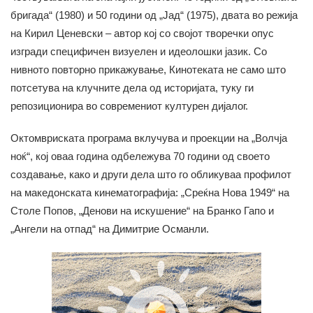
бригада“ (1980) и 50 години од „Јад“ (1975), двата во режија
на Кирил Ценевски – автор кој со својот творечки опус
изгради специфичен визуелен и идеолошки јазик. Со
нивното повторно прикажување, Кинотеката не само што
потсетува на клучните дела од историјата, туку ги
репозиционира во современиот културен дијалог.
Октомвриската програма вклучува и проекции на „Волчја
ноќ“, кој оваа година одбележува 70 години од своето
создавање, како и други дела што го обликуваа профилот
на македонската кинематографија: „Среќна Нова 1949“ на
Столе Попов, „Денови на искушение“ на Бранко Гапо и
„Ангели на отпад“ на Димитрие Османли.