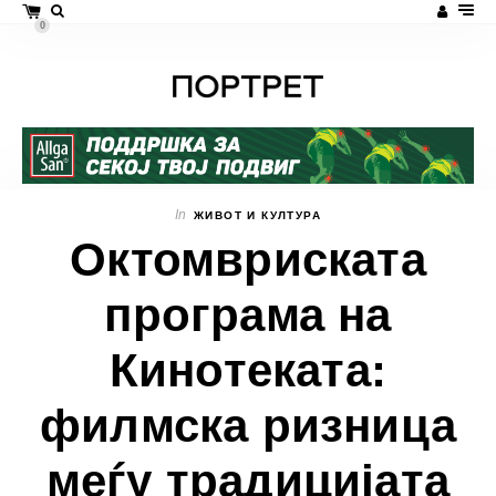
0
In
ЖИВОТ И КУЛТУРА
Октомвриската
програма на
Кинотеката:
филмска ризница
меѓу традицијата