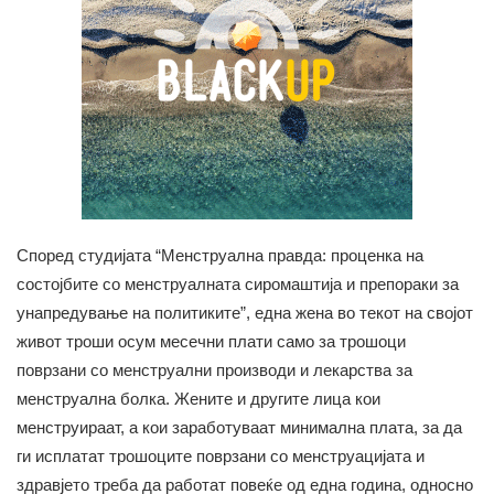
Според студијата “Менструална правда: проценка на
состојбите со менструалната сиромаштија и препораки за
унапредување на политиките”, една жена во текот на својот
живот троши осум месечни плати само за трошоци
поврзани со менструални производи и лекарства за
менструална болка. Жените и другите лица кои
менструираат, а кои заработуваат минимална плата, за да
ги исплатат трошоците поврзани со менструацијата и
здравјето треба да работат повеќе од една година, односно