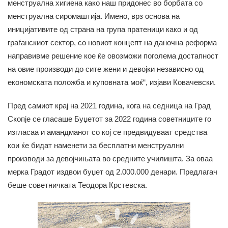
менструална хигиена како наш придонес во борбата со
менструална сиромаштија. Имено, врз основа на
иницијативите од страна на група пратеници како и од
граѓанскиот сектор, со новиот концепт на даночна реформа
направивме решение кое ќе овозможи поголема достапност
на овие производи до сите жени и девојки независно од
економската положба и куповната моќ“, изјави Ковачевски.
Пред самиот крај на 2021 година, кога на седница на Град
Скопје се гласаше Буџетот за 2022 година советниците го
изгласаа и амандманот со кој се предвидуваат средства
кои ќе бидат наменети за бесплатни менструални
производи за девојчињата во средните училишта. За оваа
мерка Градот издвои буџет од 2.000.000 денари. Предлагач
беше советничката Теодора Крстевска.