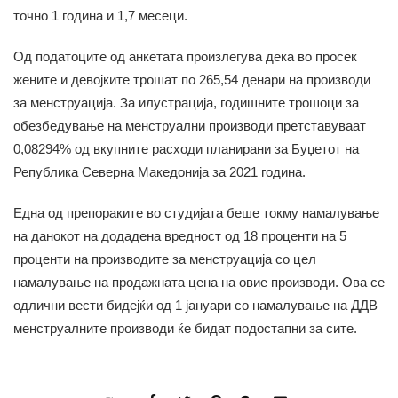
точно 1 година и 1,7 месеци.
Од податоците од анкетата произлегува дека во просек
жените и девојките трошат по 265,54 денари на производи
за менструација. За илустрација, годишните трошоци за
обезбедување на менструални производи претставуваат
0,08294% од вкупните расходи планирани за Буџетот на
Република Северна Македонија за 2021 година.
Една од препораките во студијата беше токму намалување
на данокот на додадена вредност од 18 проценти на 5
проценти на производите за менструација со цел
намалување на продажната цена на овие производи. Ова се
одлични вести бидејќи од 1 јануари со намалување на ДДВ
менструалните производи ќе бидат подостапни за сите.