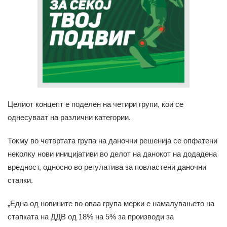
Целиот концепт е поделен на четири групи, кои се
однесуваат на различни категории.
Токму во четвртата група на даночни решенија се опфатени
неколку нови иницијативи во делот на данокот на додадена
вредност, односно во регулатива за повластени даночни
стапки.
„Една од новините во оваа група мерки е намалувањето на
стапката на ДДВ од 18% на 5% за производи за