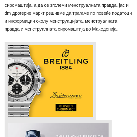
сиромаштија, а да се зголеми менструалната правда, јас и
dm дрогерие маркт решивме да трагаме по повеќе податоци
и информации околу менструацијата, менструалната
правда и менструалната сиромаштија во Македонија.