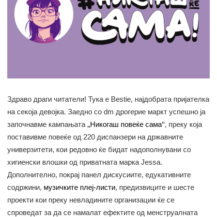
Здраво драги читатели! Тука е Bestie, најдобрата пријателка
на секоја девојка. Заедно со dm дрогерие маркт успешно ја
започнавме кампањата
‚‚Никогаш повеќе сама‘‘
, преку која
поставивме повеќе од 220 диспанзери на државните
универзитети, кои редовно ќе бидат надополнувани со
хигиенски влошки од приватната марка Jessa.
Дополнително, покрај панел дискусиите, едукативните
содржини,
музичките плеј-листи
, предизвиците и шесте
проекти кои преку невладините организации ќе се
спроведат за да се намалат ефектите од менструалната