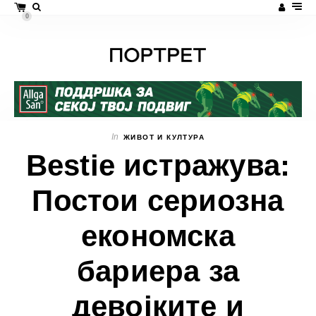
0
In
ЖИВОТ И КУЛТУРА
Bestie истражува:
Постои сериозна
економска
бариера за
девојките и