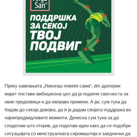
Преку кампањата „Никогаш повеќе сама“, dm дрогерие
маркт постави амбициозна цел да ја подигне свесноста за
овие предизвици и да направи промени. А јас сум тука да
бидам до секоја девојка, да ѝ ја дадам својата поддршка во
најнепредвидливите моменти. Денеска сум тука за да
споделам што открив, да поделам идеи како да се подобри
ситуацијата со менструалната сиромаштија и заеднички да