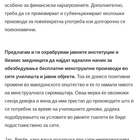
особено за финансиски најзагрозените. Дополнително,
треба да се промовираат и субвенционираат еколошки
производи за повеќекратна употреба кои долгорочно се
поекономични.
Предлагам и ги охрабрувам јавните институции и
бизнис заедницата да најдат идеален начин за
обезбедување бесплатни менструални производи во
сите училишта и јавни објекти.
Тоа ќе донесе позитивни
промени во македонското општество и ќе го намали нивото
на менструалната сиромаштија. Оваа мерка ќе овозможи
секоја девојка и жена да има пристап до производите што ѝ
се потребни за време на училишните денови, додека
подобрувањето на условите во јавните тоалети ќе биде
подостоинствено за сите.
Јас, Bestie, како ваша поддршка при сите непредвидливи