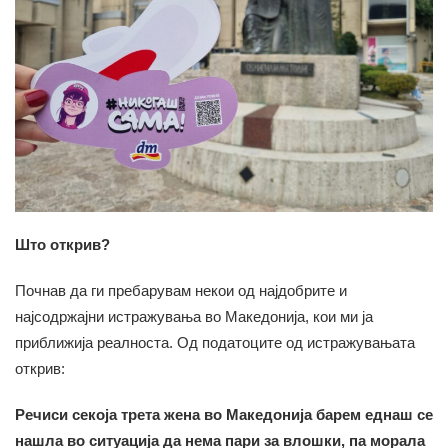
Што открив?
Почнав да ги пребарувам некои од најдобрите и
најсодржајни истражувања во Македонија, кои ми ја
приближија реалноста. Од податоците од истражувањата
открив:
Речиси секоја трета жена во Македонија барем еднаш се
нашла во ситуација да нема пари за влошки, па морала