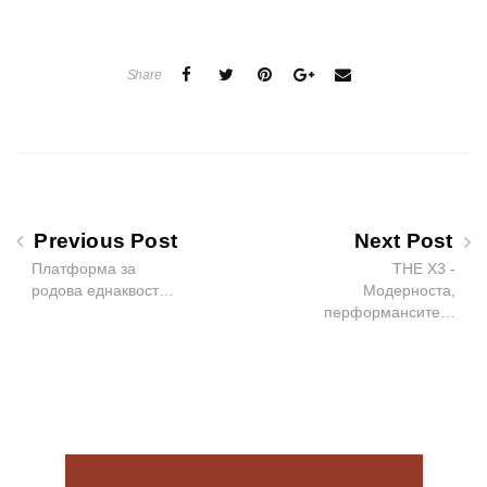
Share
Previous Post
Next Post
Платформа за
ТHE X3 -
родова еднаквост…
Модерноста,
перформансите…