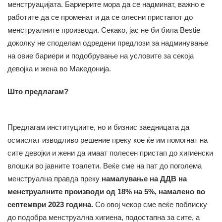
менструацијата. Бариерите мора да се надминат, важно е
работите да се променат и да се олесни пристапот до
менструалните производи. Секако, јас не би била Bestie
доколку не споделам одредени предлози за надминување
на овие бариери и подобрување на условите за секоја
девојка и жена во Македонија.
Што предлагам?
Предлагам институциите, но и бизнис заедницата да
осмислат изводливо решение преку кое ќе им помогнат на
сите девојки и жени да имаат полесен пристап до хигиенски
влошки во јавните тоалети. Веќе сме на пат до поголема
менструална правда преку
намалување на ДДВ на
менструалните производи од 18% на 5%, намалено во
септември 2023 година.
Со овој чекор сме веќе поблиску
до подобра менструална хигиена, подостапна за сите, а