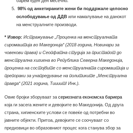
барем еден ден месечно.
98% од анкетираните жени би поддржале целосно
ослободување од ДДВ
или намалување на данокот
на менструалните производи.
* Извор:
Истражување ‚‚Проценка на менструалната
сиромаштија во Македонија‘‘ (2018 година, Новинари за
човекови права) и Сеопфатна студија за пристапот до
менструална хигиена во Република Северна Македонија,
проценка на состојбите со менструалната сиромаштија и
препораки за унапредување на политиките ‚‚Менструална
правда‘‘ (2021 година, Тиииит! Инк.).
Овие бројки зборуваат за
сериозната економска бариера
која ги засега жените и девојките во Македонија. Од друга
страна, хигиенските услови се повеќе од потребни во
јавните објекти. Притоа, девојките се соочуваат со
предизвици во образовниот процес кога станува збор за