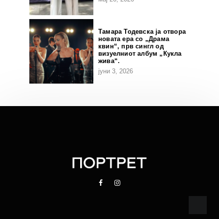
Тамара Тодевска ја отвора
новата ера со „Драма
квин“, прв сингл од
визуелниот албум „Кукла
жива“.
јуни 3, 2026