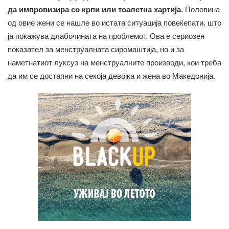
да импровизира со крпи или тоалетна хартија.
Половина
од овие жени се нашле во истата ситуација повеќепати, што
ја покажува длабочината на проблемот​. Ова е сериозен
показател за менструалната сиромаштија, но и за
наметнатиот луксуз на менструалните производи, кои треба
да им се достапни на секоја девојка и жена во Македонија.