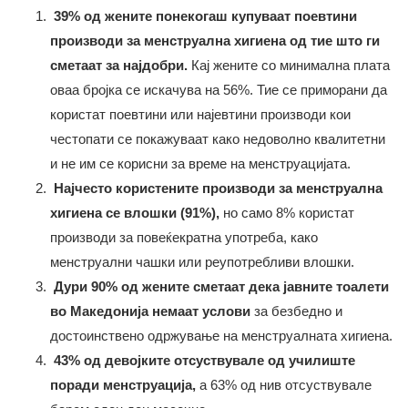
39% од жените понекогаш купуваат поевтини
производи за менструална хигиена од тие што ги
сметаат за најдобри.
Кај жените со минимална плата
оваа бројка се искачува на 56%​. Тие се приморани да
користат поевтини или најевтини производи кои
честопати се покажуваат како недоволно квалитетни
и не им се корисни за време на менструацијата.
Најчесто користените производи за менструална
хигиена се влошки (91%),
но само 8% користат
производи за повеќекратна употреба, како
менструални чашки или реупотребливи влошки​.
Дури 90% од жените сметаат дека јавните тоалети
во Македонија немаат услови
за безбедно и
достоинствено одржување на менструалната хигиена.
43% од девојките отсуствувале од училиште
поради менструација,
а 63% од нив отсуствувале