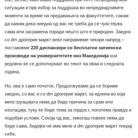
ситуации и прв избор за поддршка во непредвидливите
моменти за време на предавањата на факултетите, сакам
да кажам дека ниедна од вас не треба да се чувствува
сама или засрамена поради нешто што е природно. Заедно
со dm дрогерие маркт веќе направивме чекори напред –
поставивме
220 диспанзери со бесплатни хигиенски
производи на универзитетите низ Македонија
кои
редовно ќе се дополнуваат во текот на оваа и следната
година.
Но, ова е само почеток. Продолжуваме да се бориме
заедно, со вас и со dm дрогерие маркт, за иднина во која
менструацијата нема да биде причина за срам или
изолација, туку ќе биде тема за гордост, поголема правда и
подобри услови. Секоја од вас, никогаш повеќе нема да
биде сама, бидејќи нé има мене и dm дрогерие маркт покрај
себе.